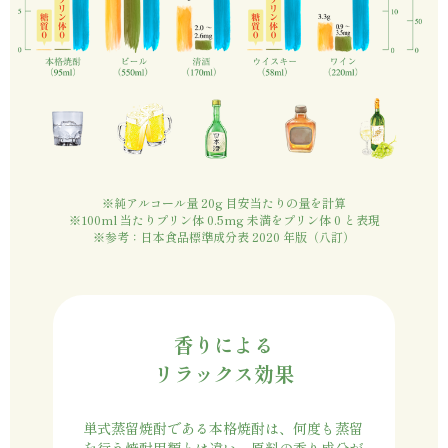
※純アルコール量 20g 目安当たりの量を計算
※100ml 当たりプリン体 0.5mg 未満をプリン体 0 と表現
※参考：日本食品標準成分表 2020 年版（八訂）
香りによる
リラックス効果
単式蒸留焼酎である本格焼酎は、何度も蒸留