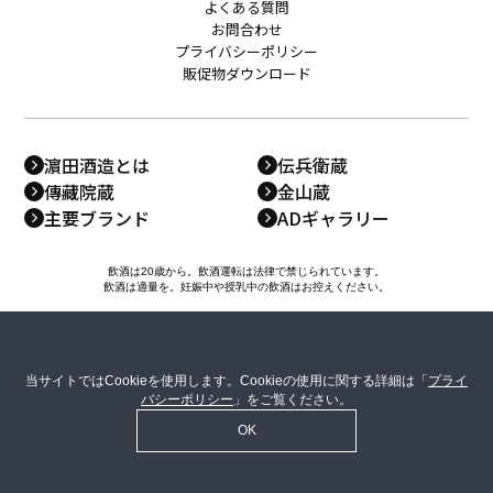
よくある質問
お問合わせ
プライバシーポリシー
販促物ダウンロード
濵田酒造とは
伝兵衛蔵
傳藏院蔵
金山蔵
主要ブランド
ADギャラリー
飲酒は20歳から。飲酒運転は法律で禁じられています。
飲酒は適量を。妊娠中や授乳中の飲酒はお控えください。
当サイトではCookieを使用します。Cookieの使用に関する詳細は「
プライ
バシーポリシー
」をご覧ください。
OK