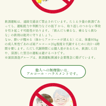
飲酒運転は、道路交通法で禁止されています。たとえ少量の飲酒であ
っても、運転能力や判断力などの低下 から、取り返しのつかない事故
を引き起こす可能性があります。「飲んだら乗るな、乗るなら飲む
な」の鉄則は絶対に守りましょう。
なお、酔いが醒める（体からアルコールが消える）には、体重60kg
の成人男性であれば純アルコール20g程度を代謝するために約3～4時
間を要します。ただし代謝時間には個人差があるため、飲酒した日
や、深酒した翌日の運転は避けるべきです。
※濵田酒造グループは、飲酒運転撲滅を企業理念に掲げています。
他人への無理強いは、
アルコール・ハラスメントです。