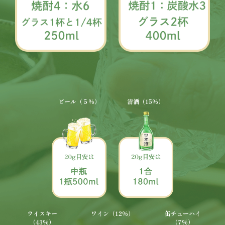
ビール（５％）
清酒（15％）
ウイスキー
ワイン（12％）
缶チューハイ
（43％）
（7％）