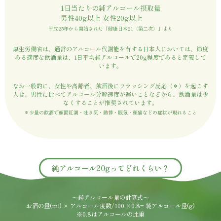
1日当たりの純アルコール摂取量
男性40g以上 女性20g以上
平成25年から開始された「健康日本21（第二次）」より
厚生労働省は、通常のアルコール代謝能を有する日本人に
おいては、節度
ある適度な飲酒量は、1日平均純アルコール
で20g程度であると定義して
います。
なお一般的に、女性や高齢者、飲酒後にフラッシング反応（＊）
を起こす
人は、男性に比べてアルコール分解速度が遅いこと
などから、飲酒量は少
なくすることが推奨されています。
＊少量の飲酒で顔面紅潮・吐き気・動悸・眠気・頭痛などの症状が現れること
純アルコール20gってどれくらい？
～純アルコール量の計算式～
お酒の量(ml) × アルコール度数/100 ×0.8= 純アルコール量(g)
※0.8はアルコールの比重