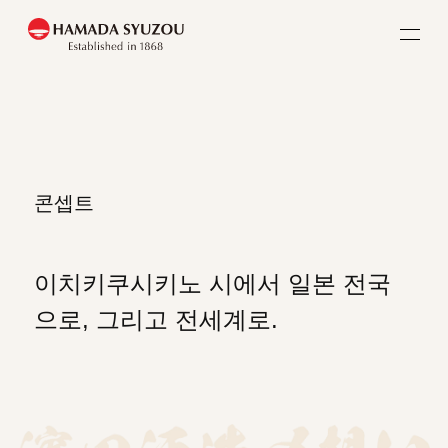
홈
콘셉트
콘셉트
덴베구라
이치키쿠시키노 시에서 일본 전국
으로, 그리고 전세계로.
덴조인구라
긴잔구라
상품