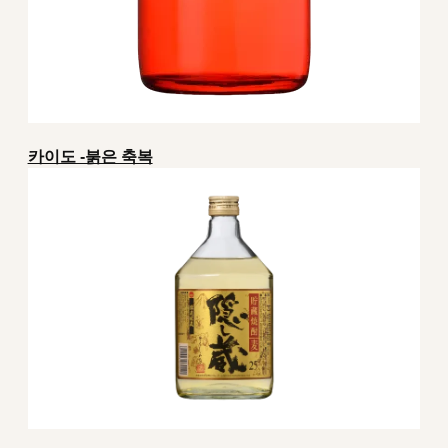
카이도 -붉은 축복