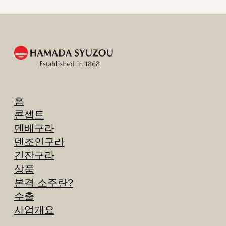
홈
콘셉트
덴베구라
덴조인구라
긴잔구라
상품
본격 소주란?
수출
사업개요