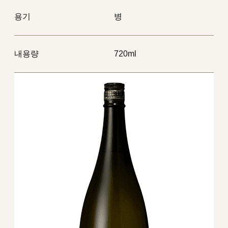
용기
병
내용량
720ml