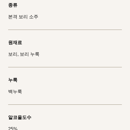
종류
본격 보리 소주
원재료
보리, 보리 누룩
누룩
백누룩
알코올도수
25%