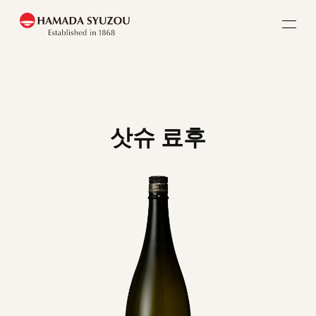
홈
삿슈 료후
콘셉트
덴베구라
덴조인구라
긴잔구라
상품