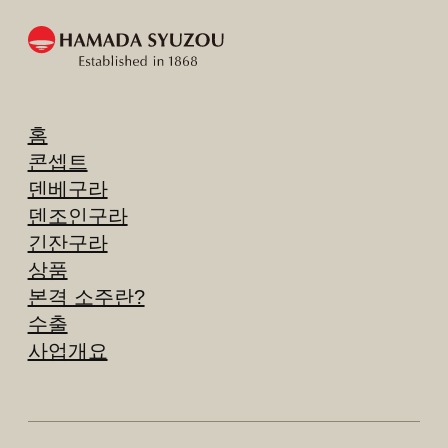
홈
콘셉트
덴베구라
덴조인구라
긴잔구라
상품
본격 소주란?
수출
사업개요