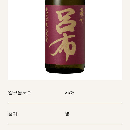
알코올도수
25%
용기
병