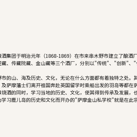
酒集团于明治元年（1868-1869）在市来串木野市建立了酿
卫藏、传藏院藏、金山藏等三个酒厂，分别以"传统"、"创新"、
。
野市的山、海及历史、文化，无论在什么方面都有着独特之处。
，及萨摩藩士们离开祖国奔赴英国留学时乘船出发的羽岛等都在
醇烧酒的同时，学习当地的历史、文化，使其得到传承及发展，
为学习鹿儿岛的历史和文化而开办的"萨摩金山私学校"就是在此