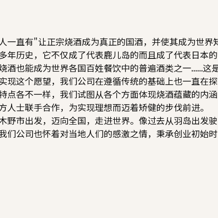
商品
人一直有"让正宗烧酒成为真正的国酒，并使其成为世界
何谓正宗烧酒？
多年历史，它不仅成了代表鹿儿岛的而且成了代表日本的
烧酒也能成为世界各国百姓餐饮中的普遍酒类之一......
出口
实现这个愿望，我们公司在遵循传统的基础上也一直在探
特点各不一样，我们试图从各个方面体现烧酒蕴藏的内涵
企业概要
方人士联手合作，为实现理想而迈着矫健的步伐前进。
木野市出发，迈向全国，走进世界。像过去从羽岛出发驶
我们公司也怀着对当地人们的感激之情，秉承创业初始时