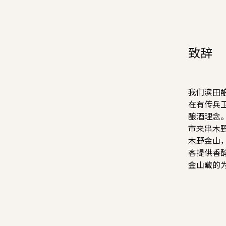
致辞
我们滨田酿
在有传兵
酿酒理念
市来串木
木野金山
客提供香
金山藏的