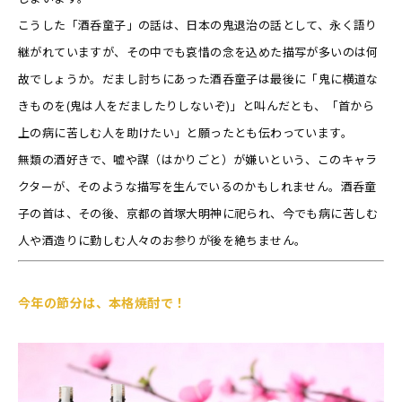
こうした「酒呑童子」の話は、日本の鬼退治の話として、永く語り
継がれていますが、その中でも哀惜の念を込めた描写が多いのは何
故でしょうか。だまし討ちにあった酒呑童子は最後に「鬼に横道な
きものを(鬼は人をだましたりしないぞ)」と叫んだとも、「首から
上の病に苦しむ人を助けたい」と願ったとも伝わっています。
無類の酒好きで、嘘や謀（はかりごと）が嫌いという、このキャラ
クターが、そのような描写を生んでいるのかもしれません。酒呑童
子の首は、その後、京都の首塚大明神に祀られ、今でも病に苦しむ
人や酒造りに勤しむ人々のお参りが後を絶ちません。
今年の節分は、本格焼酎で！