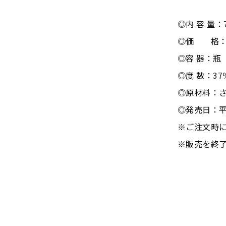
◎内 容 量：7
◎価 格：720
◎容 器：瓶
◎度 数：37
◎原材料：
◎発売日：平
※ご注文時
※販売を終