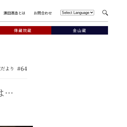
濵田酒造とは
お問合わせ
傳藏院蔵
金山蔵
#64
蔵だより
は…