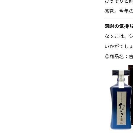
ひっそりと
感覚。今年
感謝の気持
なゝこは、
いかがでし
◎商品名：古