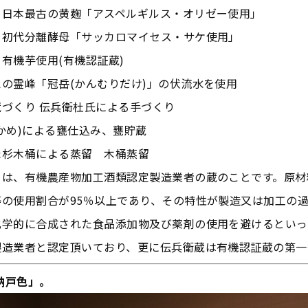
る日本最古の黄麹「アスペルギルス・オリゼー使用」
る初代分離酵母「サッカロマイセス・サケ使用」
有機芋使用(有機認証蔵)
の霊峰「冠岳(かんむりだけ)」の伏流水を使用
づくり 伝兵衛杜氏による手づくり
かめ)による甕仕込み、甕貯蔵
た杉木桶による蒸留 木桶蒸留
とは、有機農産物加工酒類認定製造業者の蔵のことです。原材
等の使用割合が95％以上であり、その特性が製造又は加工の
化学的に合成された食品添加物及び薬剤の使用を避けるといっ
製造業者と認定頂いており、更に伝兵衛蔵は有機認証蔵の第一
納戸色」。