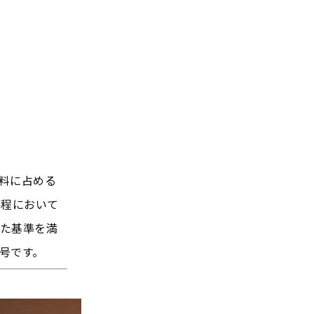
料に占める
過程において
た基準を満
号です。