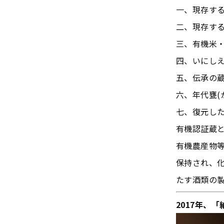
一、現存す
二、現存す
三、有機米・
四、いにしえ
五、伝承の蔵
六、年代甕(
七、復元し
有機認証蔵
有機農産物
保持され、
たす酒類の
2017
年、「