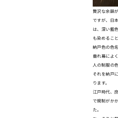
贅沢な余韻
ですが、日本
は、深い藍
も染めるこ
納戸色の色
垂れ幕によ
人の制服の
それを納戸
ります。
江戸時代、庶
で規制がか
た。