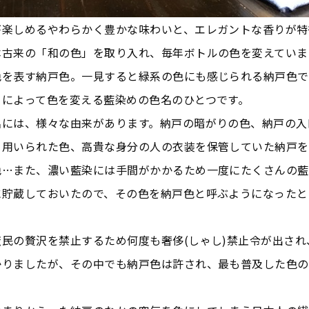
が楽しめるやわらかく豊かな味わいと、エレガントな香りが特
古来の「和の色」を取り入れ、毎年ボトルの色を変えています
色を表す納戸色。一見すると緑系の色にも感じられる納戸色で
とによって色を変える藍染めの色名のひとつです。
名には、様々な由来があります。納戸の暗がりの色、納戸の入
く用いられた色、高貴な身分の人の衣装を保管していた納戸を
色…また、濃い藍染には手間がかかるため一度にたくさんの藍
に貯蔵しておいたので、その色を納戸色と呼ぶようになったと
民の贅沢を禁止するため何度も奢侈(しゃし)禁止令が出され
かりましたが、その中でも納戸色は許され、最も普及した色の