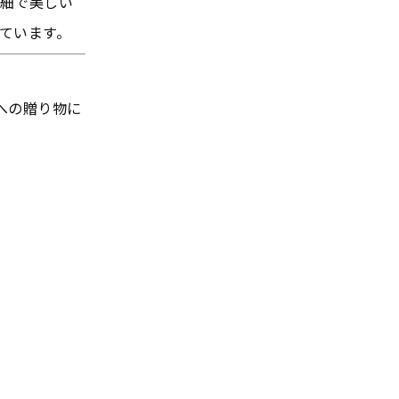
細で美しい
ています。
への贈り物に