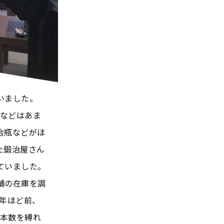
いました。
などはあま
合瓶などがほ
た鍛治屋さん
ていました。
舗の在庫を調
0年ほど前、
本数を縛れ