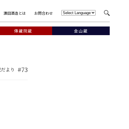
濵田酒造とは
お問合わせ
傳藏院蔵
金山蔵
#73
蔵だより