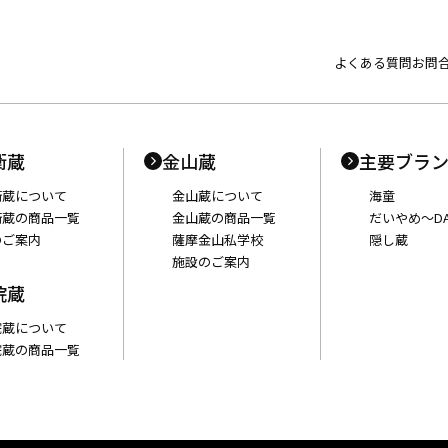
よくある質問
お問
衛蔵
金山蔵
主要ブラ
衛蔵について
金山蔵について
海童
衛蔵の商品一覧
金山蔵の商品一覧
だいやめ〜DA
のご案内
薩摩金山私学校
隠し蔵
施設のご案内
院蔵
院蔵について
院蔵の商品一覧