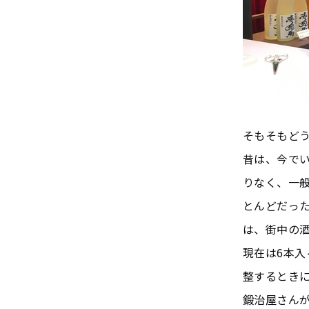
そもそもど
昔は、今で
りなく、一般
とんどだっ
は、街中の
現在は6本
整するとき
鍛治屋さん