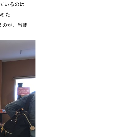
っているのは
とめた
うのが、当蔵