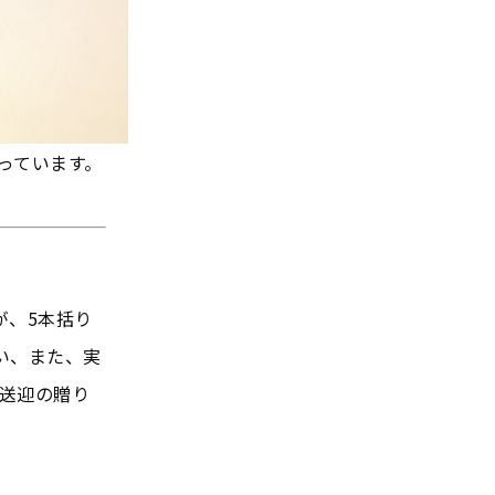
っています。
が、5本括り
い、また、実
送迎の贈り