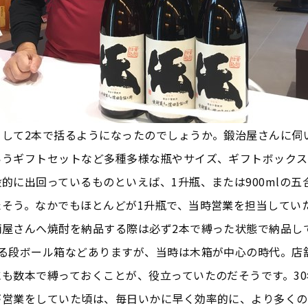
うして2本で括るようになったのでしょうか。鍛治屋さんに伺
いうギフトセットなど多種多様な瓶やサイズ、ギフトボックス
的に出回っているものといえば、1升瓶、または900mlの五
たそう。なかでもほとんどが1升瓶で、当時営業を担当してい
酒屋さんへ焼酎を納品する際は必ず2本で縛った状態で納品し
入る段ボール箱などありますが、当時は木箱が中心の時代。店
にも数本で縛っておくことが、役立っていたのだそうです。3
が営業をしていた頃は、毎日いかに早く効率的に、より多くの