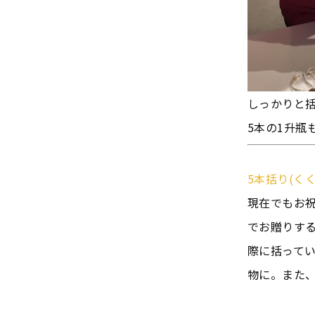
しっかりと
5本の1升瓶
5本括り(く
現在でもお
でお贈りす
際に括って
物に。また