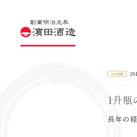
20
伝兵衛蔵
1升瓶
長年の