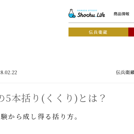
商品情報
伝兵衛蔵
18.02.22
伝兵衛
の5本括り(くくり)とは？
経験から成し得る括り方。