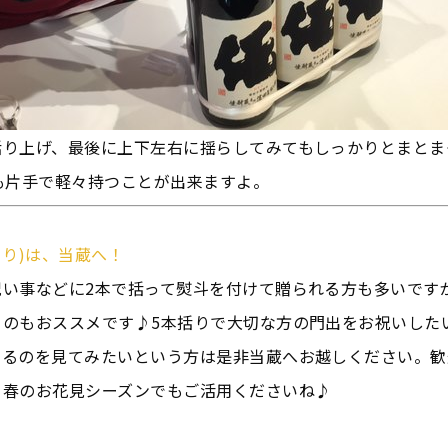
括り上げ、最後に上下左右に揺らしてみてもしっかりとまとま
も片手で軽々持つことが出来ますよ。
くり)は、当蔵へ！
祝い事などに2本で括って熨斗を付けて贈られる方も多いです
るのもおススメです♪5本括りで大切な方の門出をお祝いした
いるのを見てみたいという方は是非当蔵へお越しください。歓
、春のお花見シーズンでもご活用くださいね♪