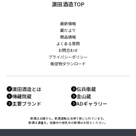
濵田酒造TOP
最新情報
蔵だより
商品情報
よくある質問
お問合わせ
プライバシーポリシー
販促物ダウンロード
濵田酒造とは
伝兵衛蔵
傳藏院蔵
金山蔵
主要ブランド
ADギャラリー
飲酒は20歳から。飲酒運転は法律で禁じられています。
飲酒は適量を。妊娠中や授乳中の飲酒はお控えください。