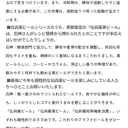
るので気をつけています。また、冷却時は、酵母が活動しやすい温
度にする必要があり、この作業は、焼酎造りで培った経験が生きて
います。
■伝兵衛ビールシリーズのうち、季節限定の「伝兵衛黒ビール」
は、石神さんがレシピ開発から携わられたとのことですが手応え
はいかがでしたでしょうか。
石神：開発部門と協力して、酵母や麦芽の配合を調整し、何回も何
回もテストを重ね、納得のいく香味になるまでこだわりました。黒
ビールらしい、コーヒーやカラメル、芳ばしい香りの特徴があり、
飲みやすく何杯でも飲める黒ビールができたと思います。
■最後に今年も個性的な伝兵衛ビールを楽しみにしている人た
ちへひとことお願いいたします。
石神：第一麦汁のみでつくられたビールです。爽やかな風味の中に
も、しっかりとしたコクと麦のうまみを感じることができます。
「伝兵衛ビール」「伝兵衛黒ビール」「伝兵衛完熟梅発泡酒」。い
ずれも個性的でおすすめです。こだわりのクラフトビールをぜひ一