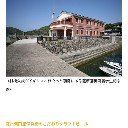
（村橋久成がイギリスへ旅立った羽島にある薩摩藩英国留学生記念
館）
薩州濵田屋伝兵衛のこだわりクラフトビール