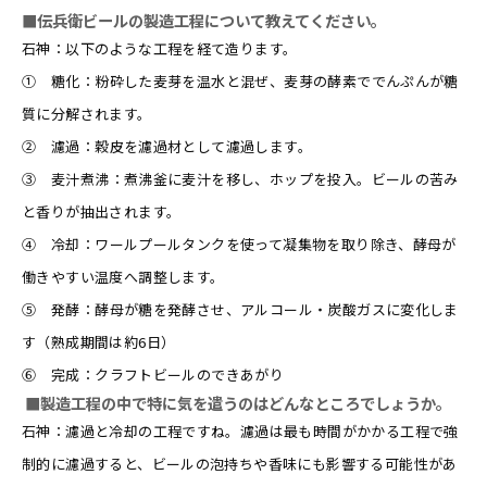
■伝兵衛ビールの製造工程について教えてください。
石神：以下のような工程を経て造ります。
① 糖化：粉砕した麦芽を温水と混ぜ、麦芽の酵素ででんぷんが糖
質に分解されます。
② 濾過：穀皮を濾過材として濾過します。
③ 麦汁煮沸：煮沸釜に麦汁を移し、ホップを投入。ビールの苦み
と香りが抽出されます。
④ 冷却：ワールプールタンクを使って凝集物を取り除き、酵母が
働きやすい温度へ調整します。
⑤ 発酵：酵母が糖を発酵させ、アルコール・炭酸ガスに変化しま
す（熟成期間は約6日）
⑥ 完成：クラフトビールのできあがり
■製造工程の中で特に気を遣うのはどんなところでしょうか。
石神：濾過と冷却の工程ですね。濾過は最も時間がかかる工程で強
制的に濾過すると、ビールの泡持ちや香味にも影響する可能性があ