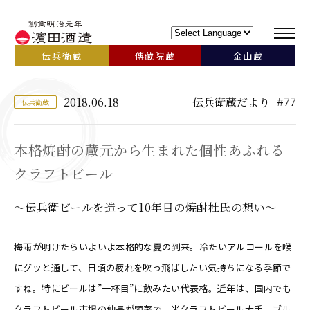
伝兵衛蔵
傳藏院蔵
金山蔵
#77
2018.06.18
伝兵衛蔵だより
伝兵衛蔵
本格焼酎の蔵元から生まれた個性あふれる
クラフトビール
～伝兵衛ビールを造って10年目の焼酎杜氏の想い～
梅雨が明けたらいよいよ本格的な夏の到来。冷たいアルコールを喉
にグッと通して、日頃の疲れを吹っ飛ばしたい気持ちになる季節で
すね。特にビールは”一杯目”に飲みたい代表格。近年は、国内でも
クラフトビール市場の伸長が顕著で、米クラフトビール大手、ブル