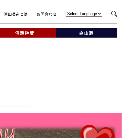
濵田酒造とは
お問合わせ
傳藏院蔵
金山蔵