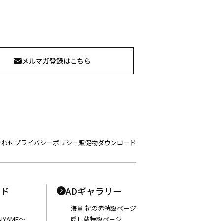
メルマガ登録はこちら
合わせ
プライバシーポリシー
販促物ダウンロード
ンド
ADギャラリー
海童 祝の赤特設ページ
IYAME〜
隠し蔵特設ページ