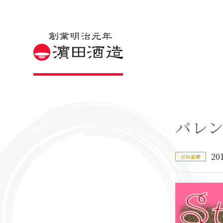
バレ
201
伝兵衛蔵