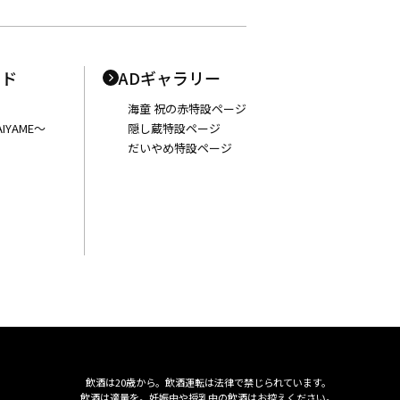
ンド
ADギャラリー
海童 祝の赤特設ページ
IYAME〜
隠し蔵特設ページ
だいやめ特設ページ
飲酒は20歳から。飲酒運転は法律で禁じられています。
飲酒は適量を。妊娠中や授乳中の飲酒はお控えください。