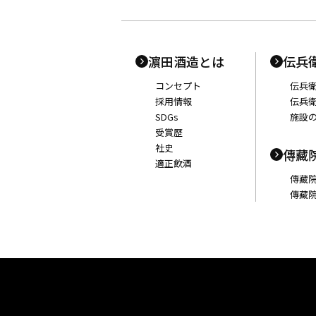
濵田酒造とは
伝兵
コンセプト
伝兵
採用情報
伝兵
SDGs
施設
受賞歴
社史
傳藏
適正飲酒
傳藏
傳藏