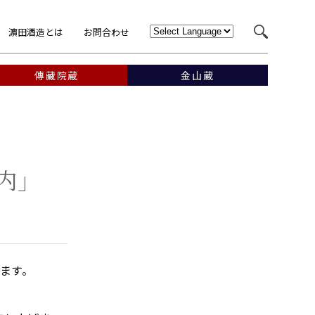
濵田酒造とは
お問合わせ
傳藏院蔵
金山蔵
内」
ます。