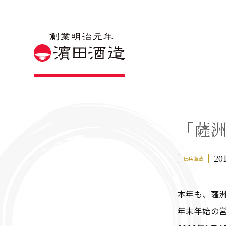
「薩洲
201
伝兵衛蔵
本年も、薩
年末年始の