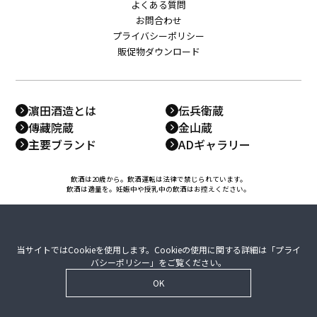
よくある質問
お問合わせ
プライバシーポリシー
販促物ダウンロード
濵田酒造とは
伝兵衛蔵
傳藏院蔵
金山蔵
主要ブランド
ADギャラリー
飲酒は20歳から。飲酒運転は法律で禁じられています。
飲酒は適量を。妊娠中や授乳中の飲酒はお控えください。
当サイトではCookieを使用します。Cookieの使用に関する詳細は「
プライ
バシーポリシー
」をご覧ください。
OK