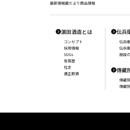
最新情報
蔵だより
商品情報
濵田酒造とは
伝兵
コンセプト
伝兵
採用情報
伝兵
SDGs
施設
受賞歴
社史
傳藏
適正飲酒
傳藏
傳藏