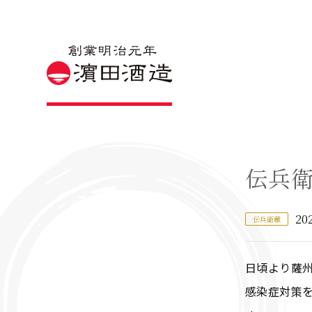
伝兵
20
伝兵衛蔵
日頃より薩
感染症対策