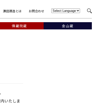
濵田酒造とは
お問合わせ
傳藏院蔵
金山蔵
。
案内いたしま