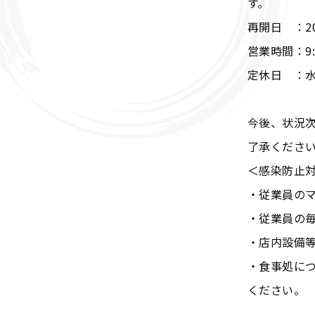
す。
再開日 ：2
営業時間：9:0
定休日 ：
今後、状況
了承くださ
＜感染防止
・従業員の
・従業員の
・店内設備
・食事処に
ください。