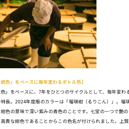
伝統色」をベースに毎年変わるボトル色】
統色」をベースに、7年をひとつのサイクルとして、毎年変わ
特長。2024年度版のカラーは「瑠璃紺（るりこん）」。瑠
た紺色の意味で深い紫みの青色のことです。七宝の一つで艶の
る高貴な紺色であることからこの色名が付けられました。上質