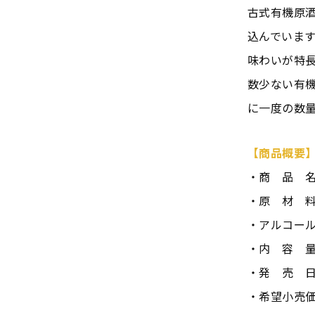
古式有機原
込んでいま
味わいが特
数少ない有機
に一度の数
【商品概要
・商 品 名
・原 材 
・アルコール
・内 容 量
・発 売 日
・希望小売価