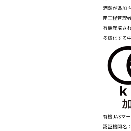
酒類が追加
産工程管理
有機栽培さ
多様化する
有機JASマ
認証機関名：