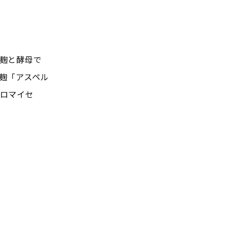
麹と酵母で
麹「アスペル
ロマイセ