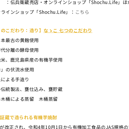
：伝兵衛蔵売店・オンラインショップ「Shochu.Life」ほ
インショップ「Shochu.Life」：
こちら
」のこだわり：造り】
なゝこ 七つのこだわり
日本最古の黄麹使用
初代分離の酵母使用
機米、鹿児島県産の有機芋使用
岳」の伏流水使用
氏による手造り
の伝統製法、甕仕込み、甕貯蔵
杉木桶による蒸留 木桶蒸留
認証
蔵で造られる有機芋焼酎
法が改正され、令和4年10月1日から有機加工食品のJAS規格