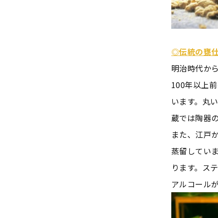
◎伝統の甕
明治時代か
100年以上
います。丸
蔵では陶器
また、江戸
蒸留してい
ります。ス
アルコール