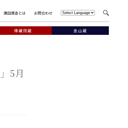
濵田酒造とは
お問合わせ
傳藏院蔵
金山蔵
4」5月