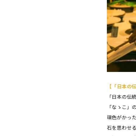
【「日本の
「日本の伝
「なゝこ」の
璃色がかっ
石を思わせ