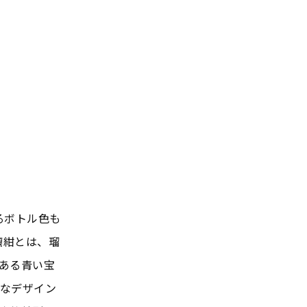
るボトル色も
璃紺とは、瑠
ある青い宝
なデザイン