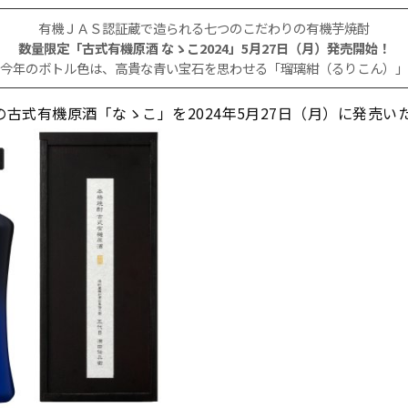
有機ＪＡＳ認証蔵で造られる七つのこだわりの有機芋焼酎
数量限定「古式有機原酒 なゝこ2024」5月27日（月）発売開始！
今年のボトル色は、高貴な青い宝石を思わせる「瑠璃紺（るりこん）」
版の古式有機原酒「なゝこ」を2024年5月27日（月）に発売い