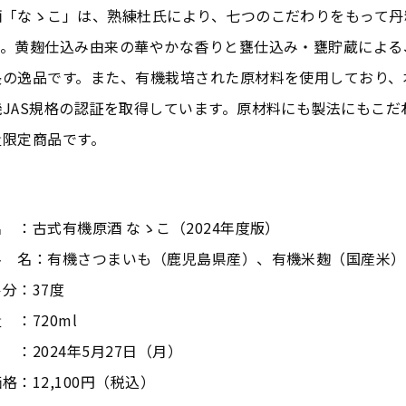
酒「なゝこ」は、熟練杜氏により、七つのこだわりをもって丹
す。黄麹仕込み由来の華やかな香りと甕仕込み・甕貯蔵による
長の逸品です。また、有機栽培された原材料を使用しており、
JAS規格の認証を取得しています。原材料にも製法にもこだ
量限定商品です。
】
 ：古式有機原酒 なゝこ（2024年度版）
料 名：有機さつまいも（鹿児島県産）、有機米麹（国産米）
分：37度
 ：720ml
 ：2024年5月27日（月）
格：12,100円（税込）