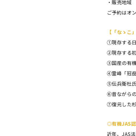
・販売地域 
ご予約はオンラ
【「なゝこ
①現存する
②現存する
③国産の有
④霊峰「冠
⑤伝兵衛杜
⑥昔ながら
⑦復元した
◎有機
JAS
近年、JAS