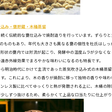
仕込み・甕貯蔵・木桶蒸留
ら続く伝統的な甕仕込みで焼酎造りを行っています。ずらりと
前のものもあり、年代も大きさも異なる甕の個性を杜氏はしっ
い形状の甕内では対流が起こり、発酵中の温度ムラが少なくな
の遠赤外線効果でまろやかな味わいになるのも特長です。
から明治時代にかけて主流であった蒸気吹き込み式の木桶蒸留
ます。これにより、木の香りが焼酎に移って独特の香りや味わ
テンレス製に比べてゆっくりと熱が発散される上に、木桶の隙
が少しずつ抜けるため、柔らかくて上品な口当たりに仕上がり