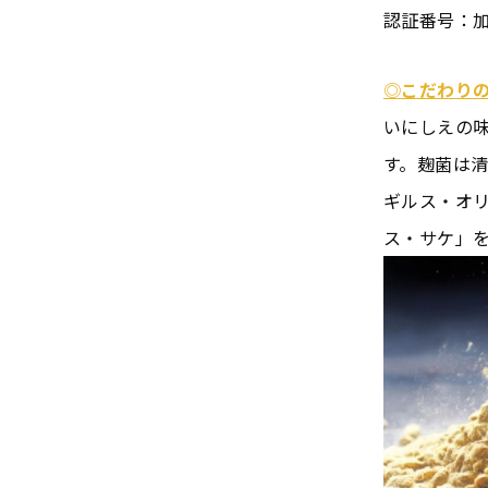
認証番号：加
◎こだわり
いにしえの
す。麹菌は
ギルス・オ
ス・サケ」