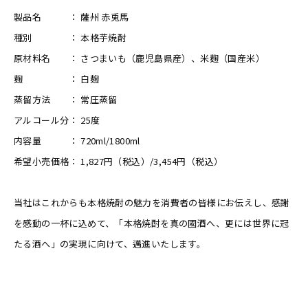
製品名 ： 薩州 赤兎馬
種別 ： 本格芋焼酎
原材料名 ： さつまいも（鹿児島県産）、米麹（国産米）
麹 ： 白麹
蒸留方法 ： 常圧蒸留
アルコール分： 25度
内容量 ： 720ml/1800ml
希望小売価格： 1,827円（税込）/3,454円（税込）
当社はこれからも本格焼酎の魅力を消費者の皆様にお伝えし、感謝
を感動の一杯に込めて、「本格焼酎を真の國酒へ、更には世界に冠
たる酒へ」の実現に向けて、邁進いたします。