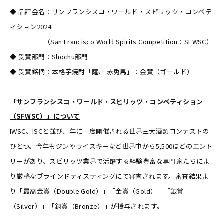
◆ 品評会名：サンフランシスコ・ワールド・スピリッツ・コンペテ
ィション2024
（San Francisco World Spirits Competition：SFWSC）
◆ 受賞部門：Shochu部門
◆ 受賞銘柄：本格芋焼酎「薩州 赤兎馬」：金賞（ゴールド）
「サンフランシスコ・ワールド・スピリッツ・コンペティション
（
SFWSC
）」について
IWSC、ISCと並び、年に一度開催される世界三大酒類コンテストの
ひとつ。今年もジンやウイスキーなど世界中から5,500ほどのエント
リーがあり、スピリッツ業界で活躍する経験豊富な専門家たちによ
り厳格なブラインドティスティングにて審査されます。審査結果よ
り「最高金賞（Double Gold）」「金賞（Gold）」「銀賞
（Silver）」「銅賞（Bronze）」が授与されます。