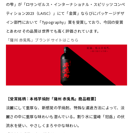
の雫」が「ロサンゼルス・インターナショナル・スピリッツコンペ
ティション2023（LAISC）」にて「金賞」ならびにパッケージデザ
イン部門において「Typography」賞を受賞しており、今回の受賞
とあわせその品質は世界でも高く評価されています。
「薩州 赤兎馬」ブランドサイトはこちら
【受賞銘柄：本格芋焼酎「薩州 赤兎馬」商品概要】
淡麗にして重厚な、新感覚の芋焼酎。特殊な濾過方法によって、淡
麗さの中に重厚な味わいも潜んでいる。割り水に霊峰「冠岳」の伏
流水を使い、やさしくまろやかな味わい。