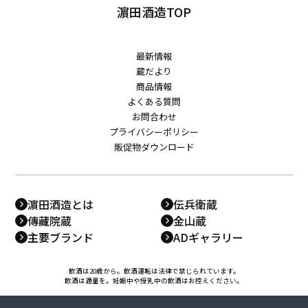
濵田酒造TOP
最新情報
蔵だより
商品情報
よくある質問
お問合わせ
プライバシーポリシー
販促物ダウンロード
濵田酒造とは
伝兵衛蔵
傳藏院蔵
金山蔵
主要ブランド
ADギャラリー
飲酒は20歳から。飲酒運転は法律で禁じられています。
飲酒は適量を。妊娠中や授乳中の飲酒はお控えください。