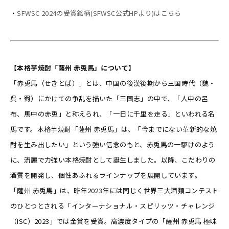
・
SFWSC 2024の受賞銘柄(SFWSC公式HPより)はこちら
【本格芋焼酎
「薩州
赤兎馬」
について】
「赤兎馬（せきとば）」とは、中国の後漢後期から三国時代（魏・
呉・蜀）にかけての争乱を描いた「三国志」の中で、「人中の呂
布、馬中の赤兎」と称えられ、「一日に千里を走る」といわれる名
馬です。本格芋焼酎「薩州 赤兎馬」は、「今までにない革新的な焼
酎を生み出したい」という強い信念のもと、赤兎馬の一駆けのよう
に、流麗で力強い本格焼酎として誕生しました。以降、こだわりの
酒質を開発し、個性あふれるラインナップを展開しています。
「薩州 赤兎馬」は、昨年2023年には同じく世界三大酒類コンテスト
のひとつとされる「インターナショナル・スピリッツ・チャレンジ
（ISC）2023」では金賞を受賞。高濃度タイプの「薩州 赤兎馬 極味