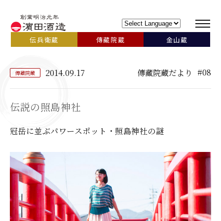
伝兵衛蔵
傳藏院蔵
金山蔵
#08
2014.09.17
傳藏院蔵だより
傳藏院蔵
伝説の照島神社
冠岳に並ぶパワースポット・照島神社の謎