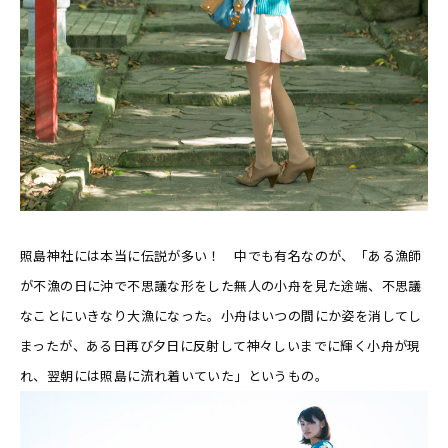
照島神社には本当に伝説が多い！ 中でも有名なのが、「ある漁師
が不漁の日に沖で不思議な形をした無人の小舟を見た途端、不思議
なことにいきなり大漁になった。小舟はいつの間にか姿を消してし
まったが、ある日再び夕日に反射して神々しいまでに輝く小舟が現
れ、翌朝には照島に流れ着いていた」というもの。