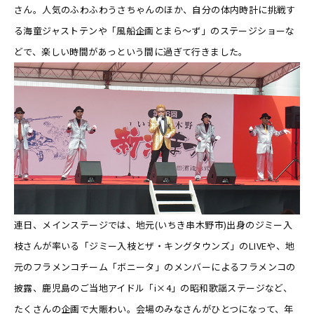
さん。人気のふわふわうさちゃんのほか、自分の体内時計に挑戦す
る海童ジャストテンや「風船企画とまら～ず」のステージショーな
どで、楽しい時間があっという間に過ぎて行きました。
連日、メインステージでは、地元(いちき串木野市)出身のジミー入
枝さんが率いる「ジミー入枝とザ・キングタウンズ」のLIVEや、地
元のフラメンコチーム「ボニータ」のメンバーによるフラメンコの
披露、鹿児島のご当地アイドル「i×4」の昭和歌謡ステージなど、
たくさんの企画で大賑わい。会場のみなさんがひとつになって、年