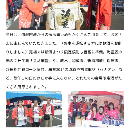
当日は、傳藏院蔵からの振る舞い酒もたくさんご用意して、お客さ
まに楽しんでいただきました。（お車を運転する方には飲酒をお断
りしました）売場では新酒まつり限定焼酎も豊富に準備。海童祝の
赤の２升半瓶「益益繁盛」や、蔵出し秘蔵酒、新酒初蔵仕込原酒、
超長期貯蔵コーン焼酎、海童2014の原酒や初留取り（ハナタレ）な
ど、毎年この日だけしか手に入らない、とれたての会場限定酒がた
くさん用意されました。