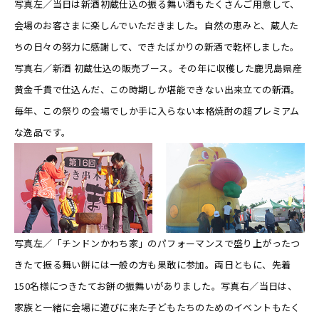
写真左／当日は新酒初蔵仕込の振る舞い酒もたくさんご用意して、
会場のお客さまに楽しんでいただきました。自然の恵みと、蔵人た
ちの日々の努力に感謝して、できたばかりの新酒で乾杯しました。
写真右／新酒 初蔵仕込の販売ブース。その年に収穫した鹿児島県産
黄金千貫で仕込んだ、この時期しか堪能できない出来立ての新酒。
毎年、この祭りの会場でしか手に入らない本格焼酎の超プレミアム
な逸品です。
写真左／「チンドンかわち家」のパフォーマンスで盛り上がったつ
きたて振る舞い餅には一般の方も果敢に参加。両日ともに、先着
150名様につきたてお餅の振舞いがありました。写真右／当日は、
家族と一緒に会場に遊びに来た子どもたちのためのイベントもたく