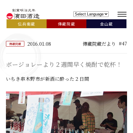
伝兵衛蔵
傳藏院蔵
金山蔵
#47
2016.01.08
傳藏院蔵だより
傳藏院蔵
ボージョレーより２週間早く焼酎で乾杯！
いちき串木野市が新酒に酔った２日間