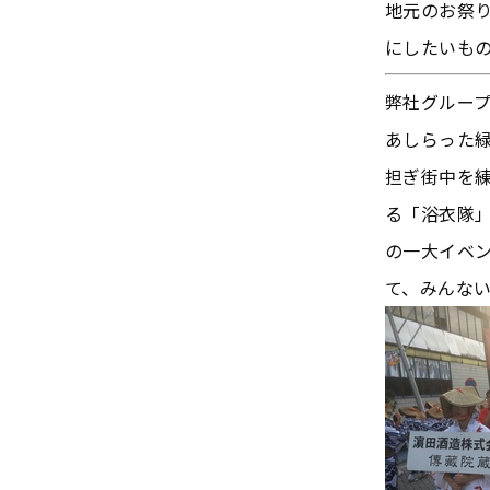
地元のお祭
にしたいも
弊社グルー
あしらった
担ぎ街中を
る「浴衣隊
の一大イベ
て、みんな