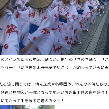
りのメインである市中流し踊りが、例年の「さのさ踊り」「ハ
はもう一曲「いちき串木野元気でいこう」が加わってさらに賑
わたる流し踊りでは、地元企業や各種団体、地元の子供たちの
た各連と見物客が一体となって地元いちき串木野の夜を盛り上
連に向かって手を振る沿道の方々も！