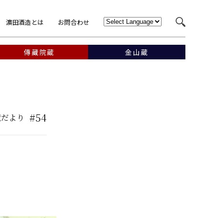
濵田酒造とは
お問合わせ
傳藏院蔵
金山蔵
#54
蔵だより