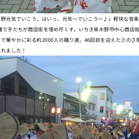
木野元気でいこう、はいっ、元気～でいこう～♪」軽快な音楽
の踊り手たちが商店街を埋め尽くす。いちき串木野市中心商店
で華やかに彩る約2000人の踊り連。46回目を迎えたさのさ
されました！