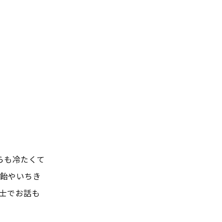
らも冷たくて
飴やいちき
士でお話も