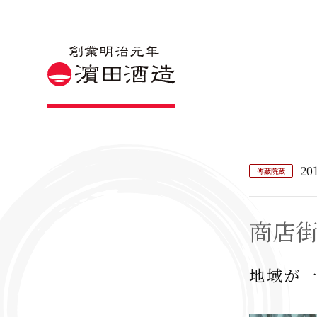
201
傳藏院蔵
商店
地域が