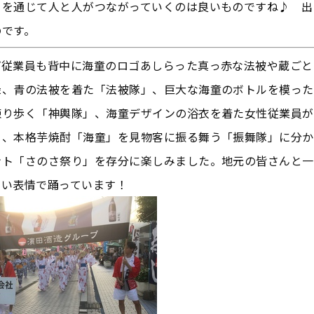
りを通じて人と人がつながっていくのは良いものですね♪ 出
のです。
プ従業員も背中に海童のロゴあしらった真っ赤な法被や蔵ごと
緑、青の法被を着た「法被隊」、巨大な海童のボトルを模った
練り歩く「神輿隊」、海童デザインの浴衣を着た女性従業員が
」、本格芋焼酎「海童」を見物客に振る舞う「振舞隊」に分か
ント「さのさ祭り」を存分に楽しみました。地元の皆さんと一
いい表情で踊っています！