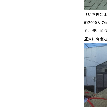
「いちき串
約2000人
を、流し踊り
盛大に開催