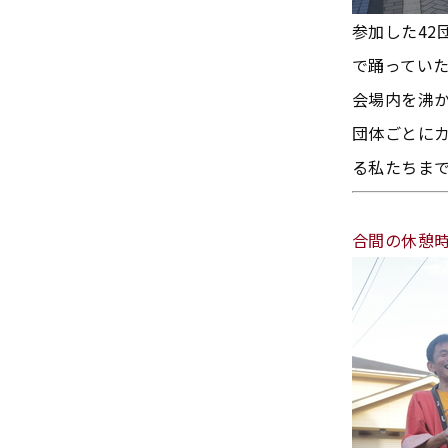
参加した4
で踊ってい
会場内を沸
団体ごとに
る私たちま
合間の休憩