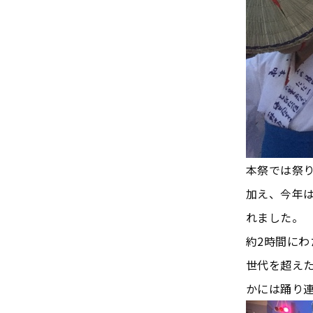
本祭では祭
加え、今年
れました。
約2時間に
世代を超え
かには踊り