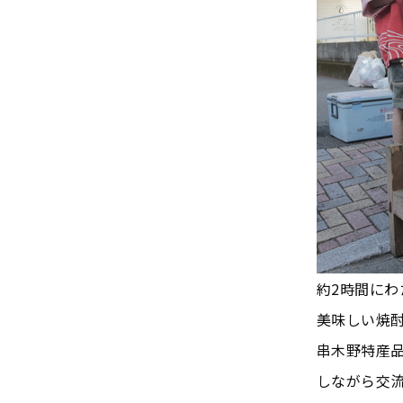
約2時間に
美味しい焼
串木野特産
しながら交