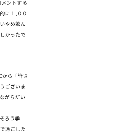
コメントする
的に１,００
いやめ飲ん
しかったで
Cから「皆さ
うございま
ながらだい
そろう季
で過ごした