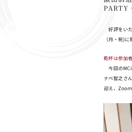
PARTY
好評をいただ
（月・祝)に
乾杯は参加者
今回のMCは
ナベ智之さ
迎え、Zoo