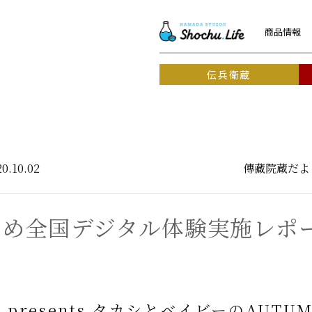
商品情報
伝兵衛蔵
20.10.02
傳藏院蔵だよ
やめ全国デジタル体験実施レポ
 presents タカシとベイビーのAUTU