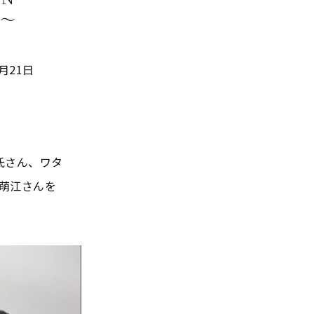
E～
月21日
氏さん、ワタ
萌江さんを