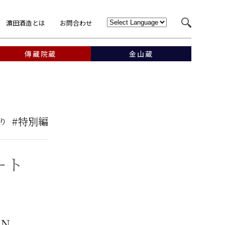
濵田酒造とは
お問合わせ
傳藏院蔵
金山蔵
#特別編
り
ート
MN