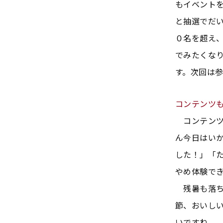
もイベントを
と抽選でだ
０名を超え
でみたくな
す。次回は
コンテンツ
コンテンツ
ん今日はい
した！」「
やめ体験で
残暑も落ち
節、おいし
いですね。