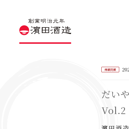
20
傳藏院蔵
だい
Vol.2
濵田酒造