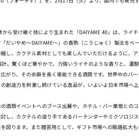
ME 40（フォーティ）」を、2月17日（火）より、国内でも発売
。
創業から受け継ぐ技により生まれた「DAIYAME 40」は、ライ
「だいやめ～DAIYAME～」の香熟（こうじゅく）製法をベ
凝縮し、カクテル素材としても楽しんでいただけるように、ア
で設計。驚くほど華やかで、力強いライチのような香りと、濃
が広がり、その余韻を長く堪能できる酒質です。世界中のバー
トの創造力を刺激し続けている逸品が、いよいよ日本市場へ上
内の酒類イベントへのブース出展や、ホテル・バー業態とのコ
検討し、カクテルの造り手であるバーテンダーやミクソロジス
透を図ります。また贈答用として、ギフト市場への販路拡大も