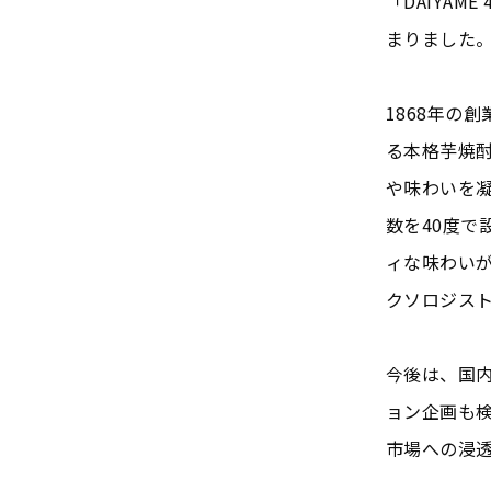
「DAIYA
まりました
1868年の
る本格芋焼酎
や味わいを
数を40度
ィな味わい
クソロジス
今後は、国
ョン企画も
市場への浸