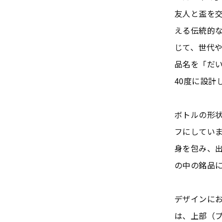
友人と盃を
える伝統的
じて、世代
品名を「だい
40度に設
ボトルの形
フにしてい
身を包み、
の中の銘品
デザインに
は、上部（プ