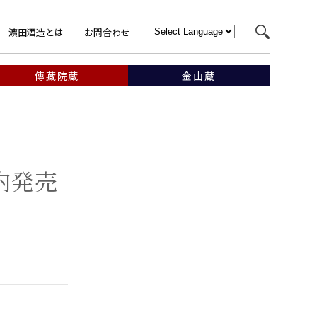
濵田酒造とは
お問合わせ
傳藏院蔵
金山蔵
国内発売