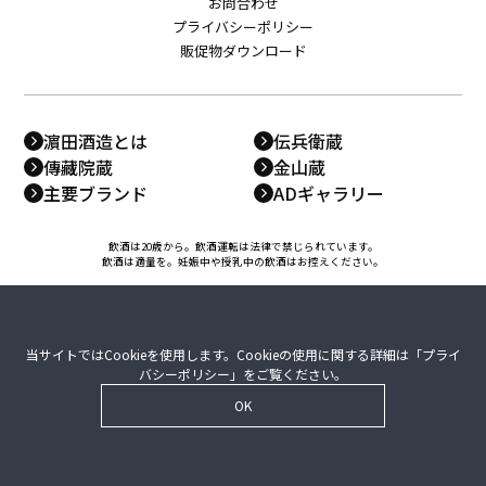
お問合わせ
プライバシーポリシー
販促物ダウンロード
濵田酒造とは
伝兵衛蔵
傳藏院蔵
金山蔵
主要ブランド
ADギャラリー
飲酒は20歳から。飲酒運転は法律で禁じられています。
飲酒は適量を。妊娠中や授乳中の飲酒はお控えください。
当サイトではCookieを使用します。Cookieの使用に関する詳細は「
プライ
バシーポリシー
」をご覧ください。
OK
© 2014 -
2026 HAMADA GROUP