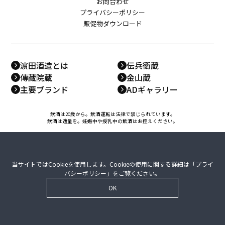
お問合わせ
プライバシーポリシー
販促物ダウンロード
濵田酒造とは
伝兵衛蔵
傳藏院蔵
金山蔵
主要ブランド
ADギャラリー
飲酒は20歳から。飲酒運転は法律で禁じられています。
飲酒は適量を。妊娠中や授乳中の飲酒はお控えください。
当サイトではCookieを使用します。Cookieの使用に関する詳細は「
プライ
バシーポリシー
」をご覧ください。
OK
© 2014 -
2026 HAMADA GROUP