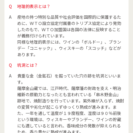
Q
管理について
地理的表示とは？
弊社は、当ウェブサイトのご利用にあたってお客様からご提供い
A
産地の持つ特別な品質や社会評価を国際的に保護するた
ただいたお客様の個人情報を、紛失、毀損することのないよう、
厳重なデータ管理を実施しています。また、お客様の個人情報
めに、ＷＴＯ設立協定付属書のトリプス協定により発効
は、弊社の当ウェブサイト管理責任者のみアクセス可能な環境下
したのもで、ＷＴＯ加盟国は各国の法律に反映すること
に保管し、第三者に漏洩、または外部から改変されることのない
が義務付けられています。
よう、厳重なセキュリティ対策を実施しています。
同様な地理的表示には、ワインの「ボルドー」、ブラン
弊社は、当ウェブサイトの運営にかかる業務、またはお客様の個
デー「コニャック」、ウィスキーの「スコッチ」などが
人情報の利用・管理等にかかる業務を社外に委託する場合は、当
あります。
該委託先による個人情報の取り扱いについて厳正に監督・管理い
たします。
Q
坑洞とは？
開示、訂正、削除、追加、利用停止、消去について
当ウェブサイト保有の個人データについて、お客様ご自身より所
A
貴重な金（金鉱石）を掘っていた穴の跡を坑洞といいま
定の方法にて(1)開示、(2)訂正、削除、追加、または(3)利用停止、
す。
消去のご請求を頂いた場合は、請求者がご本人であることを確認
薩摩金山蔵では、江戸時代、薩摩藩の財政を支え・明治
させていただいた上で、合理的な期間および範囲で以下の対応を
維新の原動力となったとも言われている「串木野金山」
いたします。
跡地で、焼酎造りを行っています。紫外線が入らず、焼酎
ただし、ご本人または第三者の生命、健康、財産等を害するおそ
れがある場合、当ウェブサイト業務の実施に著しい支障を生じる
の変質や劣化が起こらずゆっくり熟成が進みます。ま
場合、あるいはその他法令に違反することになる場合は、その全
た、一年を通して温度が１９度程度、湿度は９０％前後
部または一部のご請求をお断りすることがございます。
という環境は、ウィスキーやブランデー、ワインの貯蔵
セキュリティについて
にも適していると言われ、香味成分の発散が抑えられる
当ウェブサイトは、個人情報を入力するページにおいては、SSLに
ため、香り豊かに熟成が進みます。