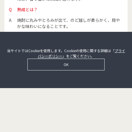
よる暗号化通信により高い安全性を確保しています。
Q
熟成とは？
お問い合わせ先
個人情報の取り扱いにつきましてご質問、ご意見などございまし
A
焼酎に丸みやとろみが出て、のど越しが柔らかく、穏や
たら下記までご連絡ください。
かな味わいになることです。
窓口名：濵田酒造 お客様相談室
メールアドレス：info@hamadasyuzou.co.jp
原料・成分・表示について
当サイトではCookieを使用します。Cookieの使用に関する詳細は「
プライ
Q
カロリーを知りたい
バシーポリシー
」をご覧ください。
OK
A
一般的な２５％の焼酎で、１００ｍｌあたり約１４０ｋ
ｃａｌです。アルコール自体はカロリーがありますが、
適量の場合は太ることを心配されるほどそこまで高カロ
リーではありません。アルコールのカロリーは、血行の
促進や体熱の上昇などに消費されて完全に燃焼し、身体
の組織にはならないと言われています。
Q
焼酎は太る原因になりますか？
A
焼酎（アルコール）自体はカロリーがありますが、適量
の場合は太ることを心配されるほどそこまで高カロリー
ではありません。アルコールのカロリーは、血行の促進