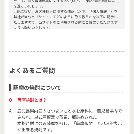
そして、個人情報保護に関する法令(以下、「個人情報保護法等」)
を遵守いたします。
上記に従い、お客様個人に関する情報（以下、「個人情報」）を
弊社が当ウェブサイトにてどのように取り扱うかを以下に明示い
たしますので、当サイトをご利用される前にご確認いただけます
ようお願いいたします。
収集について
弊社は、お客様へのサービス・商品のクオリティの向上のため個
人情報を提供いただくことがあります。
その際には、できる限り目的を限定し、収集内容も必要限度を超
えないものとします。
収集にあたっては、適法かつ公正な手段を用い、収集目的の範囲
よくあるご質問
を超えて個人情報を利用することはありません。
第三者への提供及び二次利用について
当ウェブサイト上でお客様のご要望されたサービスの種類によっ
薩摩の焼酎について
ては、必要な範囲でお客様の個人情報を第三者に通知する場合が
あり、この場合は当該サービスのご利用申込みの都度、第三者へ
の情報提供についてご案内し、お客様のご了解をいただきます。
Q
薩摩焼酎とは？
上記の場合のほかは、事前にお客様のご承諾をいただかない限
り、弊社はお客様の個人情報を第三者に開示しません。
A
鹿児島県内産のさつまいもと水を原料に、鹿児島県内で
ただし、人命や人権を保護するために緊急を要する場合、または
造られ、単式蒸留器で蒸留、瓶詰めされた
司法機関、警察等の公共機関による法令に基づく要請に協力する
本格焼酎にのみ薩摩を冠し、「薩摩焼酎」と地理的表示
場合、その他法令に従う場合には、お客様にお断りすることなく
が出来る焼酎です。
情報開示することがあります。