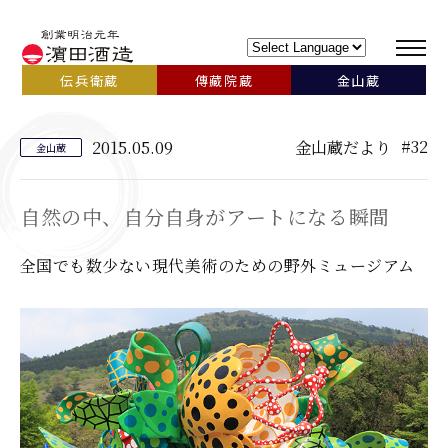
伝兵衛蔵
傳藏院蔵
金山蔵
#32
2015.05.09
金山蔵だより
金山蔵
自然の中、自分自身がアートになる瞬間
全国でも数少ない現代美術のための野外ミュージアム