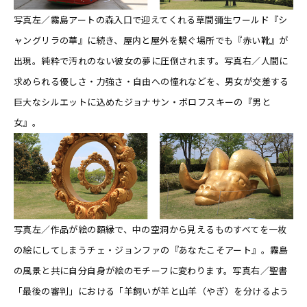
写真左／霧島アートの森入口で迎えてくれる草間彌生ワールド『シ
ャングリラの華』に続き、屋内と屋外を繫ぐ場所でも『赤い靴』が
出現。純粋で汚れのない彼女の夢に圧倒されます。写真右／人間に
求められる優しさ・力強さ・自由への憧れなどを、男女が交差する
巨大なシルエットに込めたジョナサン・ボロフスキーの『男と
女』。
写真左／作品が絵の額縁で、中の空洞から見えるものすべてを一枚
の絵にしてしまうチェ・ジョンファの『あなたこそアート』。霧島
の風景と共に自分自身が絵のモチーフに変わります。写真右／聖書
「最後の審判」における「羊飼いが羊と山羊（やぎ）を分けるよう