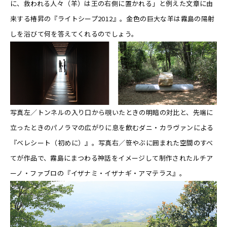
に、救われる人々（羊）は王の右側に置かれる」と例えた文章に由
来する椿昇の『ライトシープ2012』。金色の巨大な羊は霧島の陽射
しを浴びて何を答えてくれるのでしょう。
写真左／トンネルの入り口から覗いたときの明暗の対比と、先端に
立ったときのパノラマの広がりに息を飲むダニ・カラヴァンによる
『ベレシート（初めに）』。写真右／笹やぶに囲まれた空間のすべ
てが作品で、霧島にまつわる神話をイメージして制作されたルチア
ーノ・ファブロの『イザナミ・イザナギ・アマテラス』。