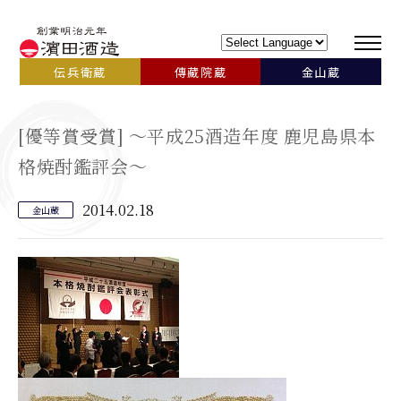
伝兵衛蔵
傳藏院蔵
金山蔵
[優等賞受賞] ～平成25酒造年度 鹿児島県本
格焼酎鑑評会～
2014.02.18
金山蔵