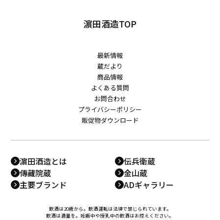
濵田酒造TOP
最新情報
蔵だより
商品情報
よくある質問
お問合わせ
プライバシーポリシー
販促物ダウンロード
濵田酒造とは
伝兵衛蔵
傳藏院蔵
金山蔵
主要ブランド
ADギャラリー
飲酒は20歳から。飲酒運転は法律で禁じられています。
飲酒は適量を。妊娠中や授乳中の飲酒はお控えください。