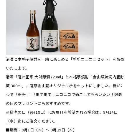
清酒と本格芋焼酎を一緒に楽しめる「枡枡ニコニコセット」を販売
いたします。
清酒「薩州正宗 大吟醸酒720ml」と本格芋焼酎「金山蔵坑洞内甕貯
蔵 300ml」、薩摩金山蔵オリジナル枡をセットにしました。枡が2
つで「枡枡」=「ますます」ニコニコで過ごしてもらいたい！敬老
の日のプレゼントにもおすすめです。
※敬老の日（
9
月
19
日）にお届けを希望される場合は、
9
月
14
日
（水）迄にご注文ください。
■期間：9月1日（木）～ 9月29日（木）