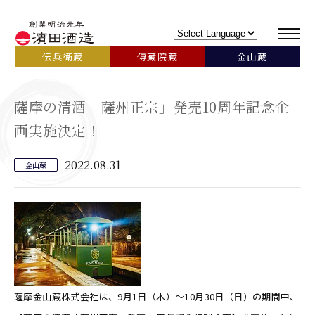
伝兵衛蔵
傳藏院蔵
金山蔵
薩摩の清酒「薩州正宗」発売10周年記念企
画実施決定！
2022.08.31
金山蔵
薩摩金山蔵株式会社は、9月1日（木）～10月30日（日）の期間中、