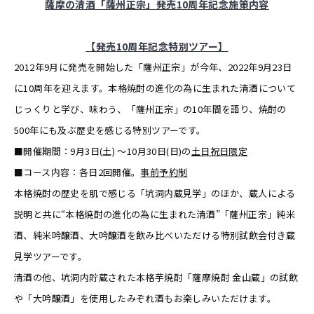
薩摩の清酒「薩州正宗」発売10周年記念施策
内容
【発売
10
周年記念特別ツアー】
2012年9月に発売を開始した「薩州正宗」が今年、2022年9月23日
に10周年を迎えます。本格焼酎の進化の為に生まれた清酒について
じっくりと学び、味わう、「薩州正宗」の10年間を語り、焼酎の
500年にも及ぶ歴史を感じる特別ツアーです。
■開催期間：9月3日(土) ～10月30日(日)の
土日祝日限定
■コース内容：各日2回開催。
事前予約制
本格焼酎の歴史を肌で感じる「坑洞内蔵見学」のほか、蔵人による
説明と共に“本格焼酎の進化の為に生まれた清酒”「薩州正宗」純米
酒、純米吟醸酒、大吟醸酒を飲み比べいただける特別試飲会付き蔵
見学ツアーです。
清酒の他、坑洞内貯蔵された本格芋焼酎「薩摩焼酎 金山蔵」の試飲
や「大吟醸酒」を使用したみぞれ酒もお楽しみいただけます。