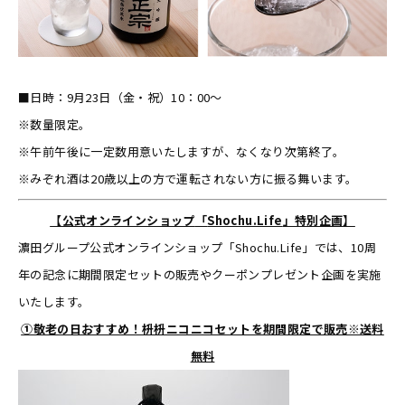
■日時：9月23日（金・祝）10：00～
※数量限定。
※午前午後に一定数用意いたしますが、なくなり次第終了。
※みぞれ酒は20歳以上の方で運転されない方に振る舞います。
【公式オンラインショップ
「
Shochu.Life
」特別企画】
濵田グループ公式オンラインショップ「Shochu.Life」では、10周
年の記念に期間限定セットの販売やクーポンプレゼント企画を実施
いたします。
①敬老の日おすすめ！枡枡ニコニコセットを期間限定で販売※送料
無料