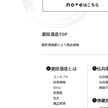
濵田酒造TOP
最新情報
蔵だより
商品情報
濵田酒造とは
伝兵
コンセプト
伝兵
採用情報
伝兵
SDGs
施設
受賞歴
社史
傳藏
適正飲酒