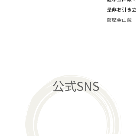
是非お引き
薩摩金山蔵 
公式SNS