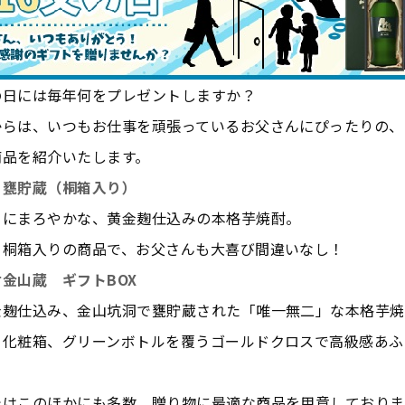
の日には毎年何をプレゼントしますか？
からは、いつもお仕事を頑張っているお父さんにぴったりの、
商品を紹介いたします。
 甕貯蔵（桐箱入り）
らにまろやかな、黄金麹仕込みの本格芋焼酎。
、桐箱入りの商品で、お父さんも大喜び間違いなし！
金山蔵 ギフトBOX
金麹仕込み、金山坑洞で甕貯蔵された「唯一無二」な本格芋焼
る化粧箱、グリーンボトルを覆うゴールドクロスで高級感あふ
ではこのほかにも多数、贈り物に最適な商品を用意しておりま