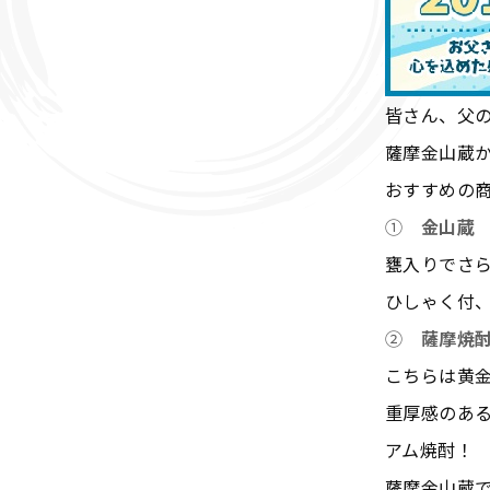
皆さん、父
薩摩金山蔵
おすすめの
①
金山蔵
甕入りでさ
ひしゃく付
②
薩摩焼酎
こちらは黄
重厚感のあ
アム焼酎！
薩摩金山蔵