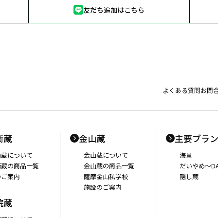
友だち追加はこちら
よくある質問
お問
衛蔵
金山蔵
主要ブラ
衛蔵について
金山蔵について
海童
衛蔵の商品一覧
金山蔵の商品一覧
だいやめ〜DA
のご案内
薩摩金山私学校
隠し蔵
施設のご案内
院蔵