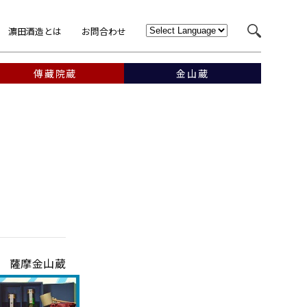
濵田酒造とは
お問合わせ
傳藏院蔵
金山蔵
薩摩金山蔵