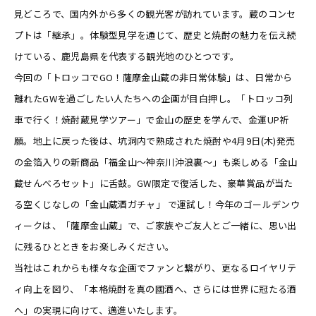
見どころで、国内外から多くの観光客が訪れています。蔵のコンセ
プトは「継承」。体験型見学を通じて、歴史と焼酎の魅力を伝え続
けている、鹿児島県を代表する観光地のひとつです。
今回の「トロッコでGO！薩摩金山蔵の非日常体験」は、日常から
離れたGWを過ごしたい人たちへの企画が目白押し。「トロッコ列
車で行く！焼酎蔵見学ツアー」で金山の歴史を学んで、金運UP祈
願。地上に戻った後は、坑洞内で熟成された焼酎や4月9日(木)発売
の金箔入りの新商品「福金山～神奈川沖浪裏～」も楽しめる「金山
蔵せんべろセット」に舌鼓。GW限定で復活した、豪華賞品が当た
る空くじなしの「金山蔵酒ガチャ」 で運試し！今年のゴールデンウ
ィークは、「薩摩金山蔵」で、ご家族やご友人とご一緒に、思い出
に残るひとときをお楽しみください。
当社はこれからも様々な企画でファンと繋がり、更なるロイヤリテ
ィ向上を図り、「本格焼酎を真の國酒へ、さらには世界に冠たる酒
へ」の実現に向けて、邁進いたします。