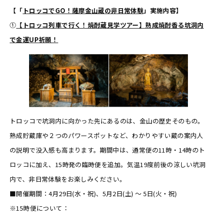
【「
トロッコでGO！薩摩金山蔵の非日常体験
」実施内容】
①
【トロッコ列車で行く！焼酎蔵見学ツアー】熟成焼酎香る坑洞内
で金運UP祈願！
トロッコで坑洞内に向かった先にあるのは、金山の歴史そのもの。
熟成貯蔵庫や２つのパワースポットなど、わかりやすい蔵の案内人
の説明で没入感も高まります。期間中は、通常便の11時・14時のト
ロッコに加え、15時発の臨時便を追加。気温19度前後の涼しい坑洞
内で、非日常体験をお楽しみください。
■開催期間：4月29日(水・祝)、5月2日(土) ～ 5日(火・祝)
※15時便について：