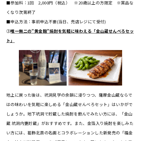
■参加料：1回 2,000円（税込） ※20歳以上の方限定 ※賞品な
くなり次第終了
■申込方法：事前申込不要(当日、売店レジにて受付)
③
唯一無二の”黄金麹”焼酎を気軽に味わえる「金山蔵せんべろセッ
ト」
地上に戻った後は、坑洞見学の余韻に浸りつつ、薩摩金山蔵ならで
はの味わいを気軽に楽しめる「金山蔵せんべろセット」はいかがで
しょうか。地下坑洞で貯蔵した焼酎を飲んでみたい方には、「金山
蔵 坑洞内甕貯蔵」がおすすめです。また、金箔入り焼酎を楽しみた
い方には、葛飾北斎の名画とコラボレーションした新発売の「福金