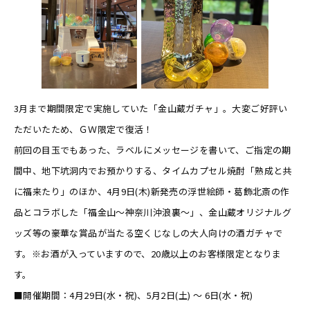
3月まで期間限定で実施していた「金山蔵ガチャ」。大変ご好評い
ただいたため、ＧＷ限定で復活！
前回の目玉でもあった、ラベルにメッセージを書いて、ご指定の期
間中、地下坑洞内でお預かりする、タイムカプセル焼酎「熟成と共
に福来たり」のほか、4月9日(木)新発売の浮世絵師・葛飾北斎の作
品とコラボした「福金山～神奈川沖浪裏～」、金山蔵オリジナルグ
ッズ等の豪華な賞品が当たる空くじなしの大人向けの酒ガチャで
す。※お酒が入っていますので、20歳以上のお客様限定となりま
す。
■開催期間：4月29日(水・祝)、5月2日(土) ～ 6日(水・祝)