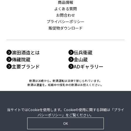
商品情報
よくある質問
お問合わせ
プライバシーポリシー
販促物ダウンロード
濵田酒造とは
伝兵衛蔵
傳藏院蔵
金山蔵
主要ブランド
ADギャラリー
飲酒は20歳から。飲酒運転は法律で禁じられています。
飲酒は適量を。妊娠中や授乳中の飲酒はお控えください。
当サイトではCookieを使用します。Cookieの使用に関する詳細は「
プライ
バシーポリシー
」をご覧ください。
OK