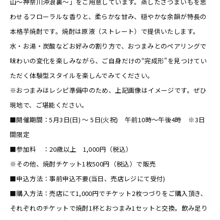
山～神奈川沖浪裏～」をご用意しています。蒸したさつまいもを思
わせるフローラルな香りと、柔らかな甘み、穏やかな余韻が特長の
本格芋焼酎です。焼酎は原液（ストレート）で提供いたします。
水・お湯・炭酸などお好みの割り方で、おつまみとのペアリングで
味わいの変化を楽しみながら、ご自身だけの“完成形”を見つけてい
ただく体験型スタイルを楽しんでみてください。
※おつまみはレシピ準備中のため、上記画像はイメージです。ぜひ
現地で、ご堪能ください。
■開催期間：5月3日(日) ～ 5日(火祝) 午前10時～午後4時 ※3日
間限定
■参加料 ：20歳以上 1,000円（税込）
※その他、焼酎チケット1枚500円（税込）で販売
■申込方法：事前申込不要(当日、売店レジにて受付)
■購入方法：売店にて1,000円でチケット2枚つづりをご購入頂き、
それぞれのチケットで焼酎1杯とおつまみ1セットと交換。飲み足り