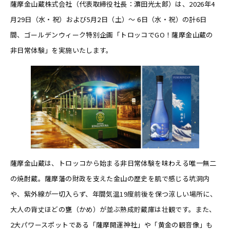
薩摩金山蔵株式会社（代表取締役社長：濵田光太郎）は、2026年4
月29日（水・祝）および5月2日（土）～ 6日（水・祝）の計6日
間、ゴールデンウィーク特別企画「トロッコでGO！薩摩金山蔵の
非日常体験」を実施いたします。
薩摩金山蔵は、トロッコから始まる非日常体験を味わえる唯一無二
の焼酎蔵。薩摩藩の財政を支えた金山の歴史を肌で感じる坑洞内
や、紫外線が一切入らず、年間気温19度前後を保つ涼しい場所に、
大人の背丈ほどの甕（かめ）が並ぶ熟成貯蔵庫は壮観です。また、
2大パワースポットである「薩摩開運神社」や「黄金の観音像」も