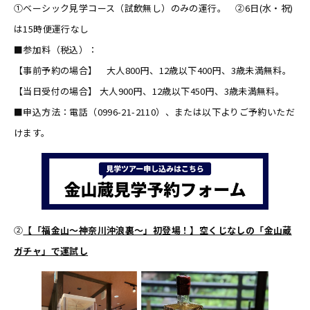
①ベーシック見学コース（試飲無し）のみの運行。 ②6日(水・祝)
は15時便運行なし
■参加料（税込）：
【事前予約の場合】 大人800円、12歳以下400円、3歳未満無料。
【当日受付の場合】 大人900円、12歳以下450円、3歳未満無料。
■申込方法：電話（0996-21-2110）、または以下よりご予約いただ
けます。
②
【「福金山～神奈川沖浪裏～」初登場！】空くじなしの「金山蔵
ガチャ」で運試し