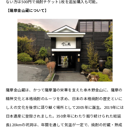
ない方は500円で焼酎チケット1枚を追加購入も可能。
【薩摩金山蔵について】
薩摩金山蔵は、かつて薩摩藩の栄華を支えた串木野金山に、薩摩の
精神文化と本格焼酎のルーツを求め、日本の本格焼酎の歴史といに
しえの文化を後世に語り継ぐ場所として2005年に誕生。2019年には
日本遺産に登録されました。350余年にわたり掘り続けられた総延
長120kmの坑洞は、年間を通して気温が一定で、焼酎の貯蔵・熟成