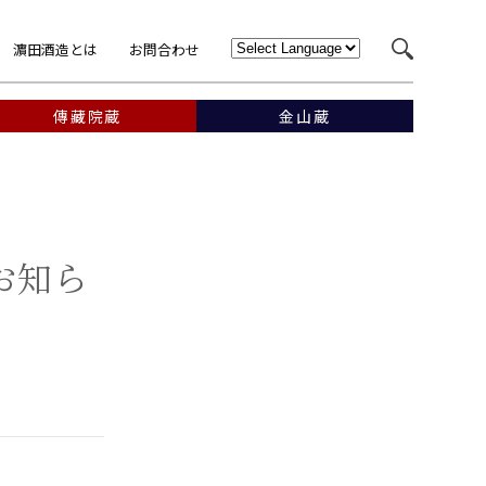
濵田酒造とは
お問合わせ
傳藏院蔵
金山蔵
お知ら