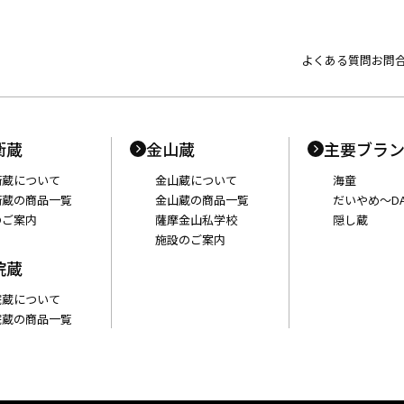
よくある質問
お問
衛蔵
金山蔵
主要ブラ
衛蔵について
金山蔵について
海童
衛蔵の商品一覧
金山蔵の商品一覧
だいやめ〜DA
のご案内
薩摩金山私学校
隠し蔵
施設のご案内
院蔵
院蔵について
院蔵の商品一覧