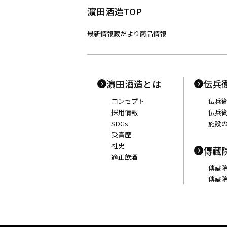
濵田酒造TOP
最新情報
蔵だより
商品情報
濵田酒造とは
伝兵
コンセプト
伝兵
採用情報
伝兵
SDGs
施設
受賞歴
社史
傳藏
適正飲酒
傳藏
傳藏