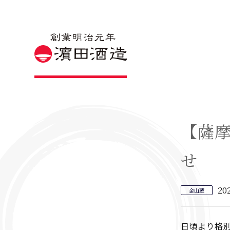
【薩
せ
20
金山蔵
日頃より格