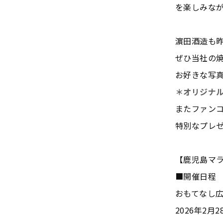
を楽しみな
濵田酒造も
ぜひ当社の
お好きな写
＊オリジナル
またファン
特別なプレ
【鹿児島マラ
■開催日程
おもてなし
2026年2月28