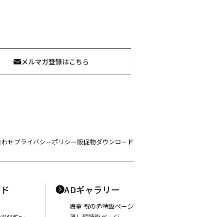
メルマガ登録はこちら
合わせ
プライバシーポリシー
販促物ダウンロード
ンド
ADギャラリー
海童 祝の赤特設ページ
IYAME〜
隠し蔵特設ページ