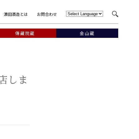
濵田酒造とは
お問合わせ
傳藏院蔵
金山蔵
出店しま