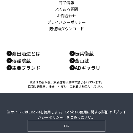
商品情報
よくある質問
お問合わせ
プライバシーポリシー
販促物ダウンロード
濵田酒造とは
伝兵衛蔵
傳藏院蔵
金山蔵
主要ブランド
ADギャラリー
飲酒は20歳から。飲酒運転は法律で禁じられています。
飲酒は適量を。妊娠中や授乳中の飲酒はお控えください。
当サイトではCookieを使用します。Cookieの使用に関する詳細は「
プライ
バシーポリシー
」をご覧ください。
OK