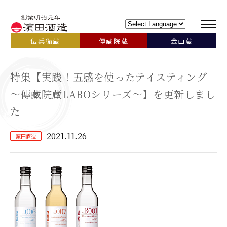
伝兵衛蔵
傳藏院蔵
金山蔵
特集【実践！五感を使ったテイスティング
～傳藏院蔵LABOシリーズ～】を更新しまし
た
2021.11.26
濵田酒造