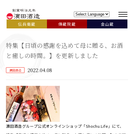
伝兵衛蔵
傳藏院蔵
金山蔵
特集【日頃の感謝を込めて母に贈る、お酒
と癒しの時間。】を更新しました
2022.04.08
濵田酒造
濵田酒造グループ公式オンラインショップ「Shochu.Life」にて、