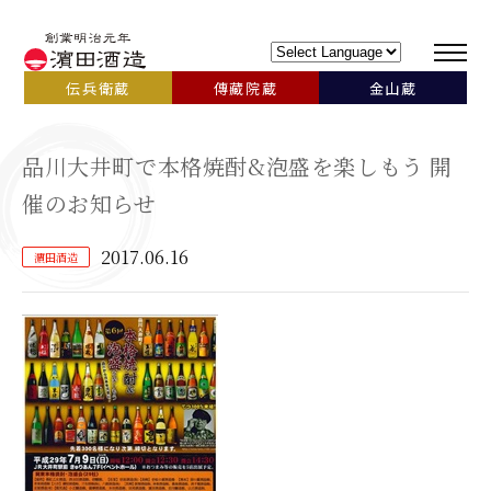
伝兵衛蔵
傳藏院蔵
金山蔵
品川大井町で本格焼酎&泡盛を楽しもう 開
催のお知らせ
2017.06.16
濵田酒造