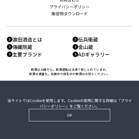
プライバシーポリシー
販促物ダウンロード
濵田酒造とは
伝兵衛蔵
傳藏院蔵
金山蔵
主要ブランド
ADギャラリー
飲酒は20歳から。飲酒運転は法律で禁じられています。
飲酒は適量を。妊娠中や授乳中の飲酒はお控えください。
当サイトではCookieを使用します。Cookieの使用に関する詳細は「
プライ
バシーポリシー
」をご覧ください。
OK
© 2014 -
2026 HAMADA GROUP