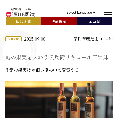
伝兵衛蔵
傳藏院蔵
金山蔵
#40
2015.09.08
伝兵衛蔵だより
伝兵衛蔵
旬の果実を味わう伝兵衛リキュール三姉妹
季節の果実はか細い瓶の中で変容する