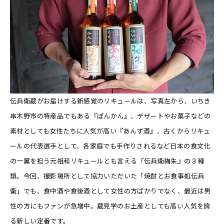
伝兵衛蔵がお届けする新感覚のリキュールは、写真左から、いちき
串木野市の特産品でもある『ぽんかん』、デザートやお菓子などの
素材としても女性たちに人気が高い『あんず酒』、古くからリキュ
ールの代表選手として、各家庭でも手作りされるなど日本の食文化
の一翼を担う元祖和リキュールとも言える『伝兵衛梅朱』の３種
類。今回、撮影場所として協力いただいた「焼酎とお食事処伝兵
衛」でも、食中酒や食後酒として女性の方ばかりでなく、最近は男
性の方にもファンが急増中。蔵見学のお土産としても高い人気を誇
る新しい定番です。