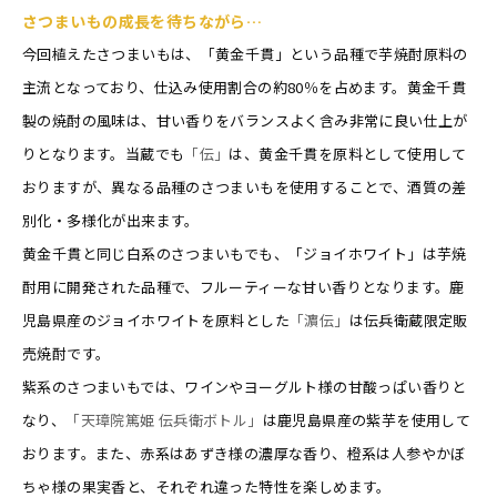
さつまいもの成長を待ちながら…
今回植えたさつまいもは、「黄金千貫」という品種で芋焼酎原料の
主流となっており、仕込み使用割合の約80％を占めます。黄金千貫
製の焼酎の風味は、甘い香りをバランスよく含み非常に良い仕上が
りとなります。当蔵でも
「伝」
は、黄金千貫を原料として使用して
おりますが、異なる品種のさつまいもを使用することで、酒質の差
別化・多様化が出来ます。
黄金千貫と同じ白系のさつまいもでも、「ジョイホワイト」は芋焼
酎用に開発された品種で、フルーティーな甘い香りとなります。鹿
児島県産のジョイホワイトを原料とした
「濵伝」
は伝兵衛蔵限定販
売焼酎です。
紫系のさつまいもでは、ワインやヨーグルト様の甘酸っぱい香りと
なり、
「天璋院篤姫 伝兵衛ボトル」
は鹿児島県産の紫芋を使用して
おります。また、赤系はあずき様の濃厚な香り、橙系は人参やかぼ
ちゃ様の果実香と、それぞれ違った特性を楽しめます。