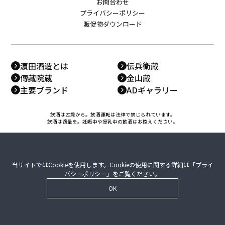
お問合わせ
プライバシーポリシー
販促物ダウンロード
濵田酒造とは
伝兵衛蔵
傳藏院蔵
金山蔵
主要ブランド
ADギャラリー
飲酒は20歳から。飲酒運転は法律で禁じられています。
飲酒は適量を。妊娠中や授乳中の飲酒はお控えください。
当サイトではCookieを使用します。Cookieの使用に関する詳細は「
プライ
バシーポリシー
」をご覧ください。
OK
© 2014 -
2026 HAMADA GROUP