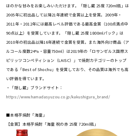
ほのかな甘みをお楽しみいただけます。「隠し蔵 25度 720ml瓶」は
2005年に初出品して以降21年連続で金賞以上を受賞。2009年・
2011年・2012年には最高レベル評価である最高金賞（100点満点中
90点以上）を受賞しています。「隠し蔵 25度 1800mlパック」は
2010年の初出品以降16年連続で金賞を受賞。また海外向け商品（ア
ルコール度数24%・容量750ml）は2019年の「ロサンゼルス国際ス
ピリッツコンペティション（LAISC）」で焼酎カテゴリーのトップ
である「Best of Shochu」を受賞しており、その品質は海外でも高
い評価を得ています。
・「隠し蔵」ブランドサイト：
https://www.hamadasyuzou.co.jp/kakushigura_brand/
■本格芋焼酎「海童」
【金賞】本格芋焼酎「海童 祝の赤 25度 720ml瓶」