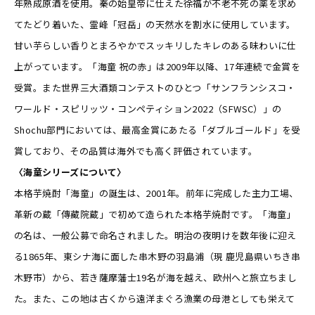
年熟成原酒を使用。秦の始皇帝に仕えた徐福が不老不死の薬を求め
てたどり着いた、霊峰「冠岳」の天然水を割水に使用しています。
甘い芋らしい香りとまろやかでスッキリしたキレのある味わいに仕
上がっています。「海童 祝の赤」は2009年以降、17年連続で金賞を
受賞。また世界三大酒類コンテストのひとつ「サンフランシスコ・
ワールド・スピリッツ・コンペティション2022（SFWSC）」の
Shochu部門においては、最高金賞にあたる「ダブルゴールド」を受
賞しており、その品質は海外でも高く評価されています。
〈海童シリーズについて〉
本格芋焼酎「海童」の誕生は、2001年。前年に完成した主力工場、
革新の蔵「傳藏院蔵」で初めて造られた本格芋焼酎です。「海童」
の名は、一般公募で命名されました。明治の夜明けを数年後に迎え
る1865年、東シナ海に面した串木野の羽島浦（現 鹿児島県いちき串
木野市）から、若き薩摩藩士19名が海を越え、欧州へと旅立ちまし
た。また、この地は古くから遠洋まぐろ漁業の母港としても栄えて