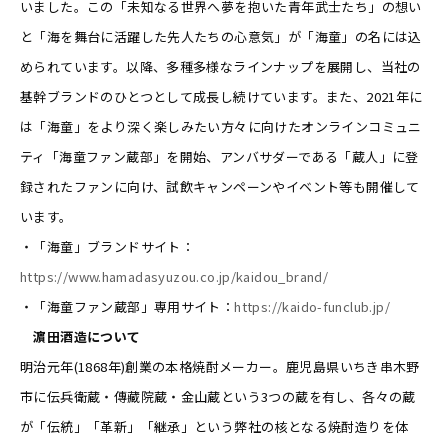
いました。この「未知なる世界へ夢を抱いた青年武士たち」の想い
と「海を舞台に活躍した先人たちの心意気」が「海童」の名には込
められています。以降、多種多様なラインナップを展開し、当社の
基幹ブランドのひとつとして成長し続けています。また、2021年に
は「海童」をより深く楽しみたい方々に向けたオンラインコミュニ
ティ「海童ファン蔵部」を開始、アンバサダーである「蔵人」に登
録されたファンに向け、試飲キャンペーンやイベント等も開催して
います。
・「海童」ブランドサイト：
https://www.hamadasyuzou.co.jp/kaidou_brand/
・「海童ファン蔵部」専用サイト：
https://kaido-funclub.jp/
濵田酒造について
明治元年(1868年)創業の本格焼酎メーカー。鹿児島県いちき串木野
市に伝兵衛蔵・傳藏院蔵・金山蔵という3つの蔵を有し、各々の蔵
が「伝統」「革新」「継承」という弊社の核となる焼酎造りを体