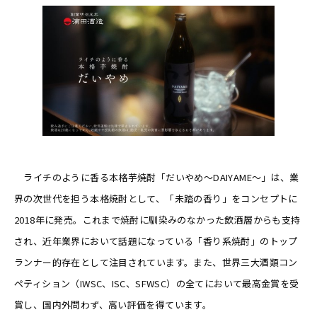
ライチのように香る本格芋焼酎「だいやめ～DAIYAME～」は、業
界の次世代を担う本格焼酎として、「未踏の香り」をコンセプトに
2018年に発売。これまで焼酎に馴染みのなかった飲酒層からも支持
され、近年業界において話題になっている「香り系焼酎」のトップ
ランナー的存在として注目されています。また、世界三大酒類コン
ペティション（IWSC、ISC、SFWSC）の全てにおいて最高金賞を受
賞し、国内外問わず、高い評価を得ています。