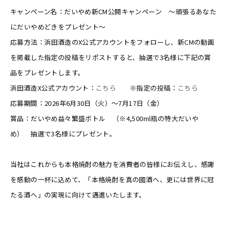
キャンペーン名：だいやめ新CM公開キャンペーン ～頑張るあなた
にだいやめどきをプレゼント～
応募方法：浜田酒造のX公式アカウントをフォローし、新CMの動画
を掲載した指定の投稿をリポストすると、抽選で3名様に下記の賞
品をプレゼントします。
浜田酒造X公式アカウント：
こちら
※指定の投稿：
こちら
応募期間：2026年6月30日（火）～7月17日（金）
賞品：だいやめ益々繁盛ボトル （※4,500ml瓶の特大だいや
め） 抽選で3名様にプレゼント。
当社はこれからも本格焼酎の魅力を消費者の皆様にお伝えし、感謝
を感動の一杯に込めて、「本格焼酎を真の國酒へ、更には世界に冠
たる酒へ」の実現に向けて邁進いたします。