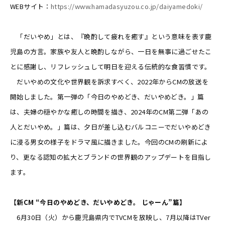
WEBサイト：
https://www.hamadasyuzou.co.jp/daiyamedoki/
「だいやめ」とは、『晩酌して疲れを癒す』という意味を表す鹿
児島の方言。家族や友人と晩酌しながら、一日を無事に過ごせたこ
とに感謝し、リフレッシュして明日を迎える伝統的な食習慣です。
だいやめの文化や世界観を訴求すべく、2022年からCMの放送を
開始しました。第一弾の「今日のやめどき、だいやめどき。」篇
は、夫婦の穏やかな癒しの時間を描き、2024年のCM第二弾「あの
人とだいやめ。」篇は、夕日が差し込むバルコニーでだいやめどき
に浸る男女の様子をドラマ風に描きました。今回のCMの刷新によ
り、更なる認知の拡大とブランドの世界観のアップデートを目指し
ます。
【新CM “今日のやめどき、だいやめどき。 じゃーん”篇】
6月30日（火）から鹿児島県内でTVCMを放映し、7月以降はTVer