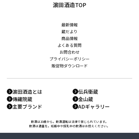
濵田酒造TOP
最新情報
蔵だより
商品情報
よくある質問
お問合わせ
プライバシーポリシー
販促物ダウンロード
濵田酒造とは
伝兵衛蔵
傳藏院蔵
金山蔵
主要ブランド
ADギャラリー
飲酒は20歳から。飲酒運転は法律で禁じられています。
飲酒は適量を。妊娠中や授乳中の飲酒はお控えください。