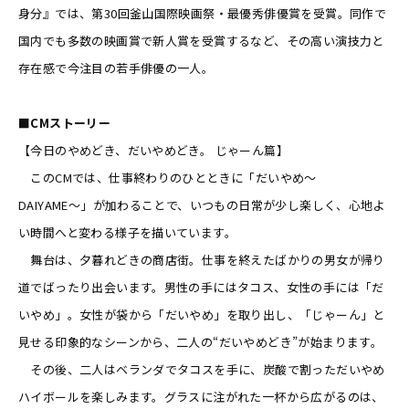
身分』では、第30回釜山国際映画祭・最優秀俳優賞を受賞。同作で
国内でも多数の映画賞で新人賞を受賞するなど、その高い演技力と
存在感で今注目の若手俳優の一人。
■CMストーリー
【今日のやめどき、だいやめどき。 じゃーん篇】
このCMでは、仕事終わりのひとときに「だいやめ〜
DAIYAME〜」が加わることで、いつもの日常が少し楽しく、心地よ
い時間へと変わる様子を描いています。
舞台は、夕暮れどきの商店街。仕事を終えたばかりの男女が帰り
道でばったり出会います。男性の手にはタコス、女性の手には「だ
いやめ」。女性が袋から「だいやめ」を取り出し、「じゃーん」と
見せる印象的なシーンから、二人の“だいやめどき”が始まります。
その後、二人はベランダでタコスを手に、炭酸で割っただいやめ
ハイボールを楽しみます。グラスに注がれた一杯から広がるのは、