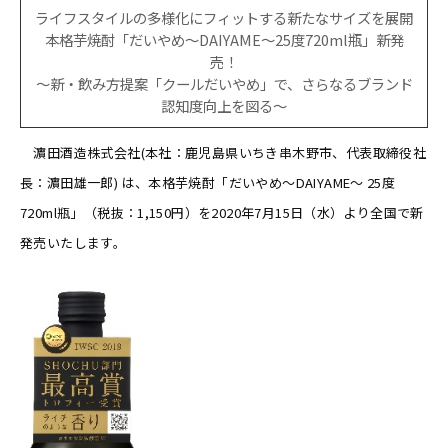
ライフスタイルの多様化にフィットする新たなサイズを展開
本格芋焼酎「だいやめ～DAIYAME～25度720ml瓶」新発
売！
～新・飲み方提案「クールだいやめ」で、さらなるブランド
認知度向上を図る～
濵田酒造株式会社(本社：鹿児島県いちき串木野市、代表取締役社
長：濵田雄一郎) は、本格芋焼酎「だいやめ～DAIYAME～ 25度
720ml瓶」（税抜：1,150円）を2020年7月15日（水）より全国で新
発売いたします。