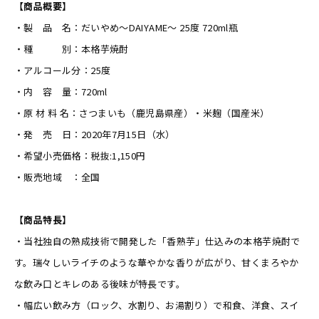
【商品概要】
・製 品 名：だいやめ～DAIYAME～ 25度 720ml瓶
・種 別：本格芋焼酎
・アルコール分：25度
・内 容 量：720ml
・原 材 料 名：さつまいも（鹿児島県産）・米麹（国産米）
・発 売 日：2020年7月15日（水）
・希望小売価格：税抜:1,150円
・販売地域 ：全国
【商品特長】
・当社独自の熟成技術で開発した「香熟芋」仕込みの本格芋焼酎で
す。瑞々しいライチのような華やかな香りが広がり、甘くまろやか
な飲み口とキレのある後味が特長です。
・幅広い飲み方（ロック、水割り、お湯割り）で和食、洋食、スイ