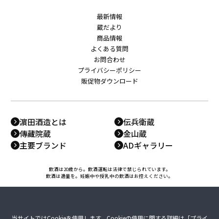
最新情報
蔵だより
商品情報
よくある質問
お問合わせ
プライバシーポリシー
販促物ダウンロード
濵田酒造とは
伝兵衛蔵
傳藏院蔵
金山蔵
主要ブランド
ADギャラリー
飲酒は20歳から。飲酒運転は法律で禁じられています。
飲酒は適量を。妊娠中や授乳中の飲酒はお控えください。
当サイトではCookieを使用します。Cookieの使用に関する詳細は「
プライ