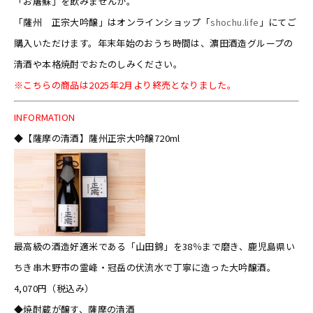
「お屠蘇」を飲みませんか。
「薩州 正宗大吟醸」はオンラインショップ「
shochu.life
」にてご
購入いただけます。年末年始のおうち時間は、濵田酒造グループの
清酒や本格焼酎でおたのしみください。
※こちらの商品は2025年2月より終売となりました。
INFORMATION
◆【薩摩の清酒】薩州正宗大吟醸720ml
最高級の酒造好適米である「山田錦」を38％まで磨き、鹿児島県い
ちき串木野市の霊峰・冠岳の伏流水で丁寧に造った大吟醸酒。
4,070円（税込み）
◆焼酎蔵が醸す、薩摩の清酒