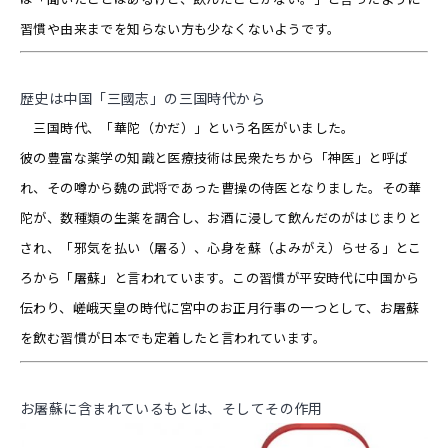
習慣や由来までを知らない方も少なくないようです。
歴史は中国「三國志」の三国時代から
三国時代、「華陀（かだ）」という名医がいました。
彼の豊富な薬学の知識と医療技術は民衆たちから「神医」と呼ば
れ、その噂から魏の武将であった曹操の侍医となりました。その華
陀が、数種類の生薬を調合し、お酒に浸して飲んだのがはじまりと
され、「邪気を払い（屠る）、心身を蘇（よみがえ）らせる」とこ
ろから「屠蘇」と言われています。この習慣が平安時代に中国から
伝わり、嵯峨天皇の時代に宮中のお正月行事の一つとして、お屠蘇
を飲む習慣が日本でも定着したと言われています。
お屠蘇に含まれているもとは、そしてその作用