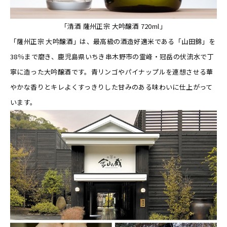
「清酒 薩州正宗 大吟醸酒 720ml」
「薩州正宗 大吟醸酒」は、最高級の酒造好適米である「山田錦」を
38％まで磨き、鹿児島県いちき串木野市の霊峰・冠岳の伏流水で丁
寧に造った大吟醸酒です。青リンゴやパイナップルを連想させる華
やかな香りとキレよくすっきりした甘みのある味わいに仕上がって
います。