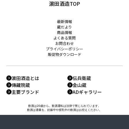
濵田酒造TOP
最新情報
蔵だより
商品情報
よくある質問
お問合わせ
プライバシーポリシー
販促物ダウンロード
濵田酒造とは
伝兵衛蔵
傳藏院蔵
金山蔵
主要ブランド
ADギャラリー
飲酒は20歳から。飲酒運転は法律で禁じられています。
飲酒は適量を。妊娠中や授乳中の飲酒はお控えください。