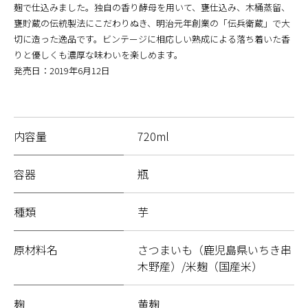
麹で仕込みました。独自の香り酵母を用いて、甕仕込み、木桶蒸留、
甕貯蔵の伝統製法にこだわりぬき、明治元年創業の「伝兵衛蔵」で大
切に造った逸品です。ビンテージに相応しい熟成による落ち着いた香
りと優しくも濃厚な味わいを楽しめます。
発売日：2019年6月12日
内容量
720ml
容器
瓶
種類
芋
原材料名
さつまいも（鹿児島県いちき串
木野産）/米麹（国産米）
麹
黄麹