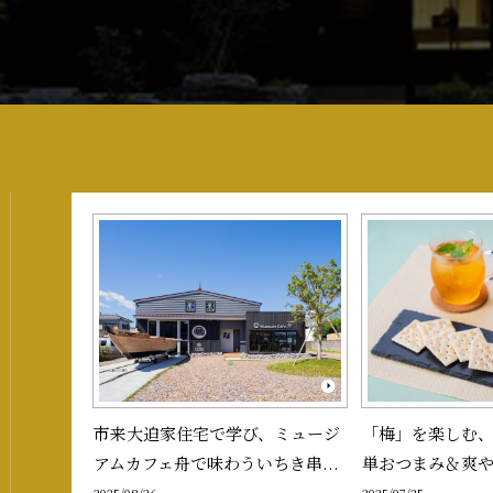
市来大迫家住宅で学び、ミュージ
「梅」を楽しむ
アムカフェ舟で味わういちき串...
単おつまみ＆爽や