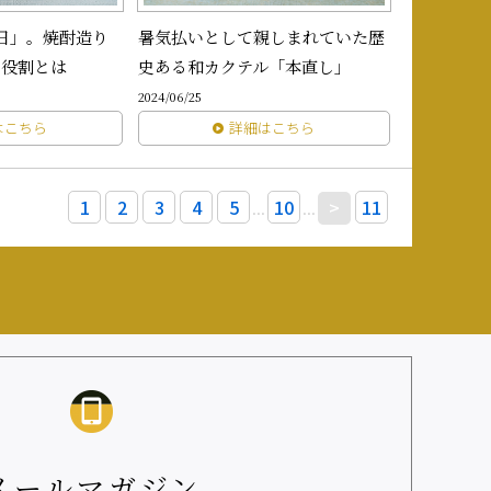
の日」。焼酎造り
暑気払いとして親しまれていた歴
の役割とは
史ある和カクテル「本直し」
2024/06/25
はこちら
詳細はこちら
1
2
3
4
5
...
10
...
>
11
メールマガジン