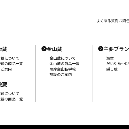
よくある質問
お問
衛蔵
金山蔵
主要ブラ
衛蔵について
金山蔵について
海童
衛蔵の商品一覧
金山蔵の商品一覧
だいやめ〜DA
のご案内
薩摩金山私学校
隠し蔵
施設のご案内
院蔵
院蔵について
院蔵の商品一覧