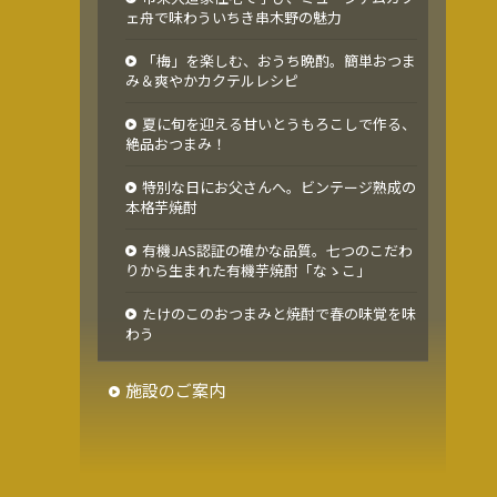
ェ舟で味わういちき串木野の魅力
「梅」を楽しむ、おうち晩酌。簡単おつま
み＆爽やかカクテルレシピ
夏に旬を迎える甘いとうもろこしで作る、
絶品おつまみ！
特別な日にお父さんへ。ビンテージ熟成の
本格芋焼酎
有機JAS認証の確かな品質。七つのこだわ
りから生まれた有機芋焼酎「なゝこ」
たけのこのおつまみと焼酎で春の味覚を味
わう
施設のご案内