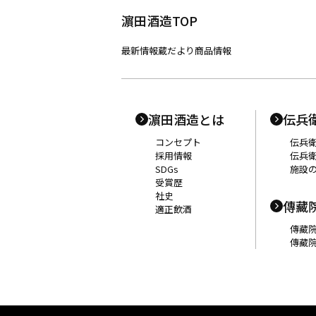
濵田酒造TOP
最新情報
蔵だより
商品情報
濵田酒造とは
伝兵
コンセプト
伝兵
採用情報
伝兵
SDGs
施設
受賞歴
社史
傳藏
適正飲酒
傳藏
傳藏