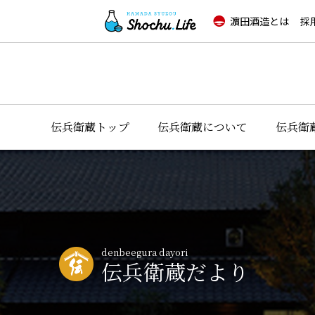
濵田酒造とは
採
伝兵衛蔵トップ
伝兵衛蔵について
伝兵衛
denbeegura dayori
伝兵衛蔵だより