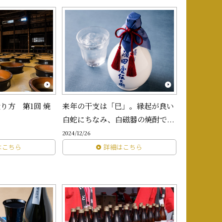
り方 第1回 焼
来年の干支は「巳」。縁起が良い
白蛇にちなみ、白磁器の焼酎で...
2024/12/26
はこちら
詳細はこちら