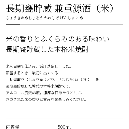
長期甕貯蔵 兼重源酒（米）
ちょうきかめちょぞう かねしげ げんしゅ こめ
米の香りとふくらみのある味わい
長期甕貯蔵した本格米焼酎
米を白麹で仕込み、減圧蒸留しました。
蒸留するときに最初に出てくる
「初留取り（しょりゅうどり、『はなたれ』とも）」を
長期甕貯蔵した希代の本格米焼酎です。
アルコール度数43度。濃厚な口あたりと共に、
熟成された米の香りと甘みをお楽しみください。
内容量
500ml