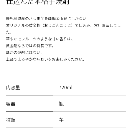
仕込んだ本格芋焼酎
鹿児島県産のさつま芋を薩摩金山蔵にしかない
オリジナルの黄金麹（おうごんこうじ）で仕込み、常圧蒸留しまし
た。
華やかでフルーツのような甘い香りは、
黄金麹ならではの特長です。
ほかの焼酎にはない、
上品でまろやかな味わいをお楽しみください。
内容量
720ml
容器
瓶
種類
芋