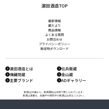
濵田酒造TOP
最新情報
蔵だより
商品情報
よくある質問
お問合わせ
プライバシーポリシー
販促物ダウンロード
濵田酒造とは
伝兵衛蔵
傳藏院蔵
金山蔵
主要ブランド
ADギャラリー
飲酒は20歳から。飲酒運転は法律で禁じられています。
飲酒は適量を。妊娠中や授乳中の飲酒はお控えください。